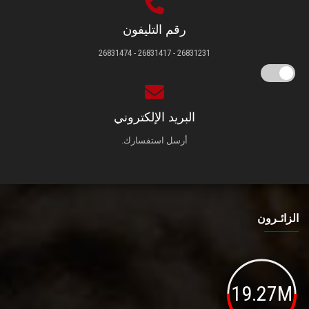
رقم التليفون
26831231 - 26831417 - 26831474
البريد الإلكتروني
أرسل استفسارك.
الزائـرون
19.27M