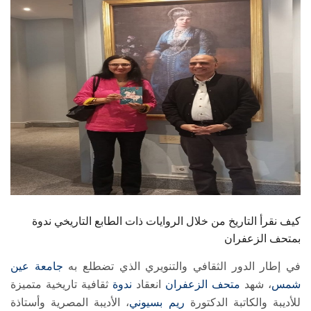
الطلاب
هيئة التدريس
الدراسات العليا
الخريجين
الموظفون
الزائـرون
كيف نقرأ التاريخ من خلال الروايات ذات الطابع التاريخي ندوة
سجل الان
بمتحف الزعفران
في إطار الدور الثقافي والتنويري الذي تضطلع به
جامعة عين
شمس
، شهد
متحف الزعفران
انعقاد
ندوة
ثقافية تاريخية متميزة
للأديبة والكاتبة الدكتورة
ريم بسيوني
، الأديبة المصرية وأستاذة