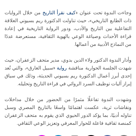
وجاءت الندوة تحت عنوان «
كيف نقرأ التاريخ
من خلال الروايات
ذات الطابع التاريخي»، حيث تناولت الدكتورة ريم بسيوني العلاقة
التفاعلية بين التاريخ والأدب، ودور الرواية التاريخية في إعادة
قراءة الأحداث وصياغة الوعي بالهوية الثقافية، مستعرضة عددًا
من النماذج الأدبية من أعمالها.
وأدار الندوة الدكتور ولاء الدين بدوي، مدير متحف الزعفران، حيث
شهدت الجلسة الحوارية مناقشة
رواية
«سبيل الغارق»، والتي تُعد
إحدى أبرز أعمال الدكتورة ريم بسيوني الحديثة، وذلك في سياق
إبراز آليات توظيف السرد الروائي في قراءة التاريخ وتحليله.
وشهدت الندوة تفاعلًا مثمرًا من الحضور من خلال مداخلات
ونقاشات ثرية، عكست اهتمامًا واسعًا بالتاريخ المصري وسبل
تناوله أدبيًا، بما يؤكد الدور الحيوي الذي يقوم به متحف الزعفران
كمنصة ثقافية فاعلة للحوار المعرفي وتعزيز الوعي الثقافي.