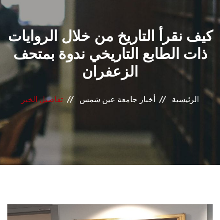
القطاعـات
كيف نقرأ التاريخ من خلال الروايات
الشئون الأكاديمية
ذات الطابع التاريخي ندوة بمتحف
البحث العلمي
الزعفران
الرعاية الصحية
الرئيسية
أخبار جامعة عين شمس
تفاصيل الخبر
المراكز والوحدات
الأنظمة الذكية
الإعلام
تواصل معنا