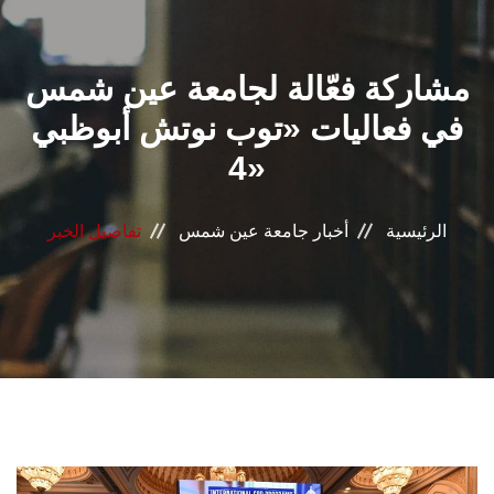
القطاعـات
مشاركة فعّالة لجامعة عين شمس
الشئون الأكاديمية
في فعاليات «توب نوتش أبوظبي
البحث العلمي
4»
الرعاية الصحية
الرئيسية
أخبار جامعة عين شمس
تفاصيل الخبر
المراكز والوحدات
الأنظمة الذكية
الإعلام
تواصل معنا