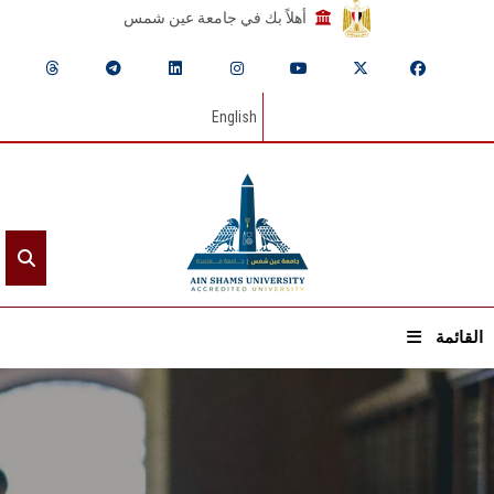
أهلاً بك في جامعة عين شمس
English
القائمة
الرئيسيـة
عن الجامعة