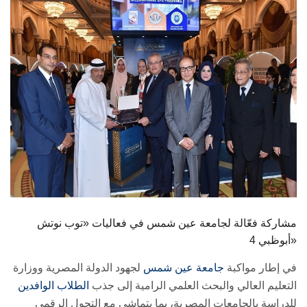
الطلاب
هيئة التدريس
الدراسات العليا
الخريجين
الموظفون
الزائـرون
مشاركة فعّالة لجامعة عين شمس في فعاليات «توب نوتش
سجل الان
أبوظبي 4»
في إطار مواكبة
جامعة عين شمس
لجهود الدولة المصرية ووزارة
التعليم العالي والبحث العلمي الرامية إلى جذب
الطلاب الوافدين
للدراسة بالجامعات المصرية، بما يتماشى مع التحول الرقمي