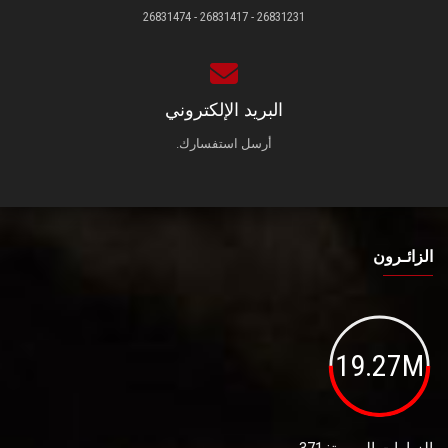
26831231 - 26831417 - 26831474
البريد الإلكتروني
أرسل استفسارك.
الزائـرون
19.27M