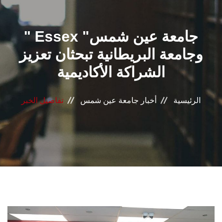
القطاعـات
" Essex "جامعة عين شمس
الشئون الأكاديمية
وجامعة البريطانية تبحثان تعزيز
البحث العلمي
الشراكة الأكاديمية
الرعاية الصحية
الرئيسية
أخبار جامعة عين شمس
تفاصيل الخبر
المراكز والوحدات
الأنظمة الذكية
الإعلام
تواصل معنا