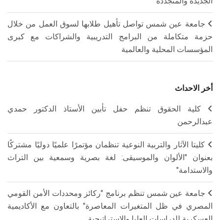
الجديدة والمتجددة
جامعة عين شمس تواصل تأهيل طلابها لسوق العمل من خلال
حزمة متكاملة من البرامج التدريبية والشراكات مع كبرى
المؤسسات المحلية والعالمية
أخر الاحداث
كلية الحقوق تنظم حفل تأبين الأستاذ الدكتور حمدي
عبدالرحمن
كليتا الآثار والتربية النوعية تنظمان مؤتمرًا علميًا دوليًا مشتركًا
بعنوان "الألوان والموسيقى: لغة بصرية وسمعية بين التراث
والاستدامة"
جامعة عين شمس تنظم برنامج "ركائز ومحددات الأمن القومي
المصري في ظل المتغيرات المعاصرة" بالتعاون مع الأكاديمية
العسكرية للدراسات العليا والاستراتيجية