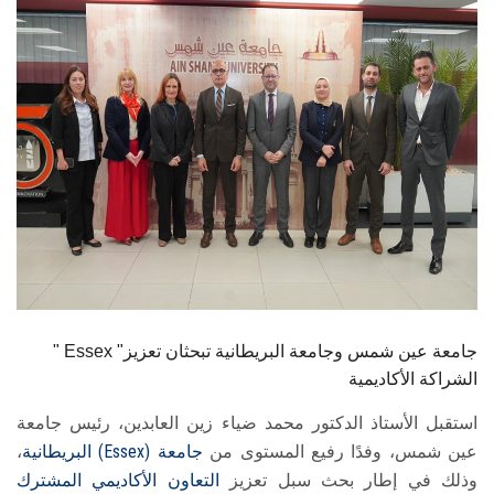
الطلاب
هيئة التدريس
الدراسات العليا
الخريجين
الموظفون
الزائـرون
" Essex "جامعة عين شمس وجامعة البريطانية تبحثان تعزيز
سجل الان
الشراكة الأكاديمية
استقبل الأستاذ الدكتور محمد ضياء زين العابدين، رئيس جامعة
عين شمس، وفدًا رفيع المستوى من
جامعة (Essex) البريطانية
،
وذلك في إطار بحث سبل تعزيز
التعاون الأكاديمي المشترك