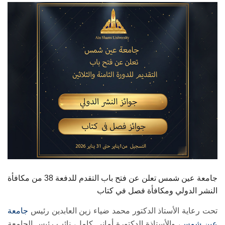
الطلاب
هيئة التدريس
الدراسات العليا
الخريجين
الموظفون
الزائـرون
سجل الان
جامعة عين شمس تعلن عن فتح باب التقدم للدفعة 38 من مكافأة
النشر الدولي ومكافأة فصل في كتاب
تحت رعاية الأستاذ الدكتور محمد ضياء زين العابدين رئيس
جامعة
عين شمس
، والأستاذة الدكتورة أماني كامل، نائب رئيس الجامعة