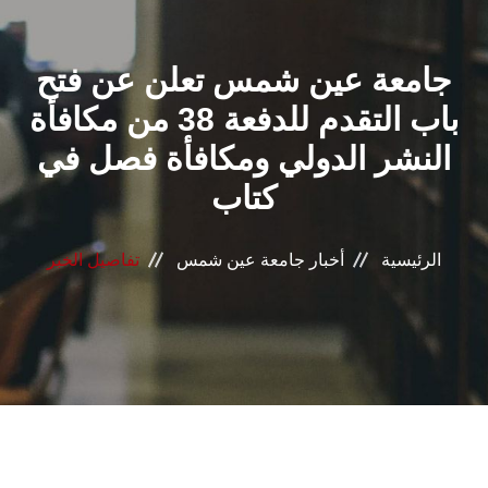
القطاعـات
جامعة عين شمس تعلن عن فتح
الشئون الأكاديمية
باب التقدم للدفعة 38 من مكافأة
البحث العلمي
النشر الدولي ومكافأة فصل في
كتاب
الرعاية الصحية
المراكز والوحدات
الرئيسية
أخبار جامعة عين شمس
تفاصيل الخبر
الأنظمة الذكية
الإعلام
تواصل معنا