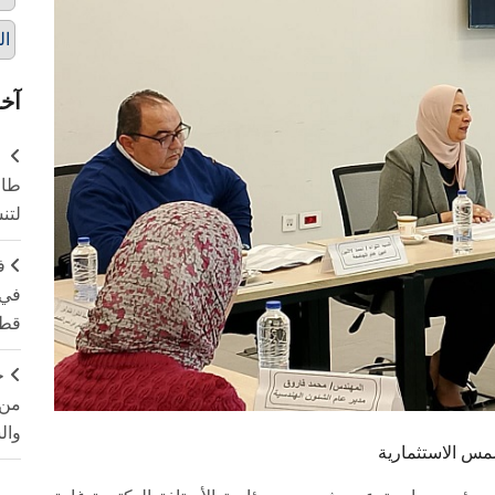
ال
آخر
طال
لتن
ف
في 
قطا
ج
من 
وال
مس الاستثمارية