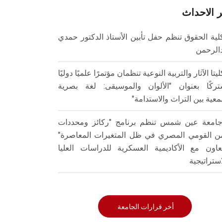
 الاحداث
لية الحقوق تنظم حفل تأبين الأستاذ الدكتور حمدي
الرحمن
ليتا الآثار والتربية النوعية تنظمان مؤتمرًا علميًا دوليًا
ركًا بعنوان "الألوان والموسيقى: لغة بصرية
عية بين التراث والاستدامة"
امعة عين شمس تنظم برنامج "ركائز ومحددات
من القومي المصري في ظل المتغيرات المعاصرة"
تعاون مع الأكاديمية العسكرية للدراسات العليا
استراتيجية
أخر قرارات الجامعة