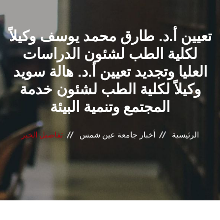
القطاعـات
تعيين أ.د. طارق محمد يوسف وكيلاً
الشئون الأكاديمية
لكلية الطب لشئون الدراسات
البحث العلمي
العليا وتجديد تعيين أ.د. هالة سويد
وكيلاً لكلية الطب لشئون خدمة
الرعاية الصحية
المجتمع وتنمية البيئة
المراكز والوحدات
الرئيسية
أخبار جامعة عين شمس
تفاصيل الخبر
الأنظمة الذكية
الإعلام
تواصل معنا