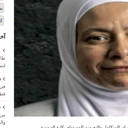
بر
كل
آخر
طال
لتن
ف
في 
قطا
ج
من 
وال
ران المتكامل والتصميم المستدام بكلية الهندسة