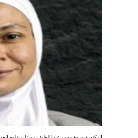
الدكتورة مروة محمد عبد اللطيف مديرًا لبرنامج العم