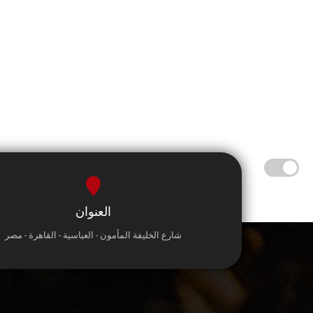
العنوان
شارع الخليفة المأمون - العباسية - القاهرة - مصر