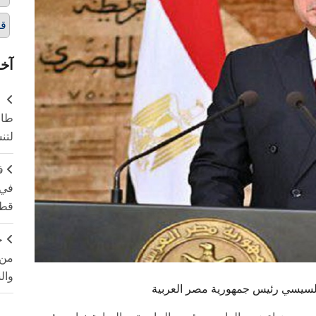
قط
آخر
طال
لتن
ف
في 
قطا
ج
من 
وال
السيسي رئيس جمهورية مصر العربية