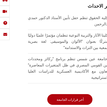
 الاحداث
لية الحقوق تنظم حفل تأبين الأستاذ الدكتور حمدي
الرحمن
ليتا الآثار والتربية النوعية تنظمان مؤتمرًا علميًا دوليًا
ركًا بعنوان "الألوان والموسيقى: لغة بصرية
عية بين التراث والاستدامة"
امعة عين شمس تنظم برنامج "ركائز ومحددات
من القومي المصري في ظل المتغيرات المعاصرة"
تعاون مع الأكاديمية العسكرية للدراسات العليا
استراتيجية
أخر قرارات الجامعة