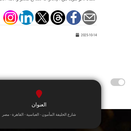
2025-10-14
العنوان
شارع الخليفة المأمون - العباسية - القاهرة - مصر