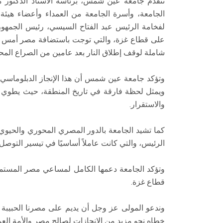
تتقدم جامعة عين شمس، برئاسة الأستاذ الدكتور م
الجامعة، وأسرة الجامعة من العمداء وأعضاء هيئة ا
لفخامة الرئيس عبد الفتاح السيسي، رئيس الجمهورية
على قطاع غزة، والتي توجت باستضافة مصر أمس لـ
شاملة لوقف إطلاق النار بعد عامين من الصراع المحت
وتؤكد جامعة عين شمس أن هذا الإنجاز الدبلوماسي ال
ويمثل لحظة فارقة في تاريخ المنطقة، حيث يطوي ص
والاستقرار.
كما تشيد الجامعة بالدور المصري المحوري والحيوي
الرئيس، والتي كانت عاملاً أساسيًا في تيسير التوصل إ
وتؤكد الجامعة دعمها الكامل لمساعي مصر المستمرة
قطاع غزة.
وندعو المولى عز وجل أن يديم على مصرنا الحبيبة 
خطاه نحو مزيد من الإنجازات لصالح مصر والأمة العرب