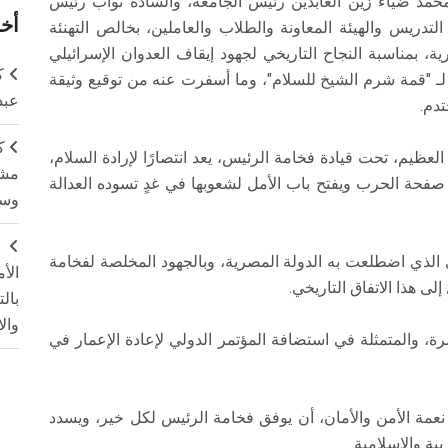
حمد ضياء زين العابدين رئيس الجامعة، والسادة نواب رئيس
أخر
لتدريس والهيئة المعاونة والطلاب والعاملين، بخالص التهنئة
، بمناسبة النجاح التاريخي لجهود إيقاف العدوان الإسرائيلي
ك
 "قمة شرم الشيخ للسلام"، وما أسفرت عنه من توقيع وثيقة
عبد
دم.
ك
عظيم، تحت قيادة فخامة الرئيس، يعد انتصارًا لإرادة السلام،
مشت
فحة الحرب ويفتح باب الأمل لشعوبها في غدٍ تسوده العدالة
وسم
ج
 الذي اضطلعت به الدولة المصرية، وبالجهود المخلصة لفخامة
الأ
لى هذا الاتفاق التاريخي.
بال
وال
، والمتمثلة في استضافة المؤتمر الدولي لإعادة الإعمار في
نعمة الأمن والأمان، أن يوفق فخامة الرئيس لكل خير، ويسدد
ية والإسلامية.