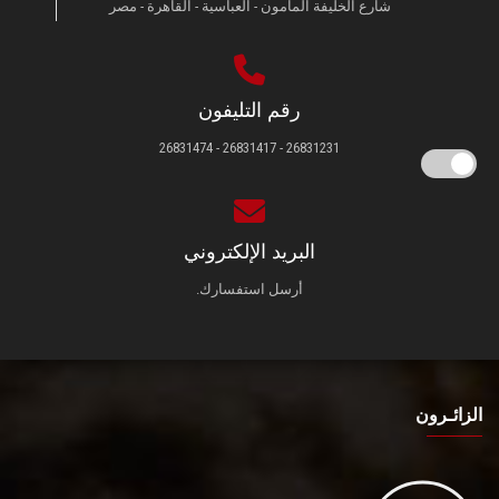
شارع الخليفة المأمون - العباسية - القاهرة - مصر
رقم التليفون
26831231 - 26831417 - 26831474
البريد الإلكتروني
أرسل استفسارك.
الزائـرون