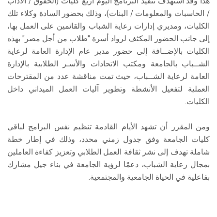
هذا وقد استهدف تنفيذ البرنامج اليوم أربع كليات (الحقوق / الآداب
/ الحاسبات والمعلومات / البنات)، وذلك بحضور السادة وكلاء تلك
الكليات، ومديري إدارات رعاية الشباب والقائمين على العمل بها،
إلى جانب الحضور المكثف لرواد أسرة "طلاب من أجل مصر" بهذه
الكليات بالإضــافة إلى حضور مدير عام الإدارة العامة لرعاية
الشــباب بالجامعة ومكتب الاتحادات والأسـر الطلابية بالإدارة
العامة لرعاية الشــباب، حيث تمت مناقشة عدد من المقترحات
العملية لتفعيل الأنشطة وتطوير آليات العمل الميداني داخل
الكليات.
ومن المقرر أن تشهد الأيام القادمة تنظيم نفس البرامج لباقي
كليات الجامعة وفق جدول زمني محدد، وذلك في إطار خطة
شاملة تهدف إلى نشر ثقافة العمل الطلابي وتعزيز كفاءة العاملين
بمجال رعاية الشباب، دعمًا لرؤية الجامعة في بناء جيل مشارك
بفاعلية في الحياة الجامعية والمجتمعية.