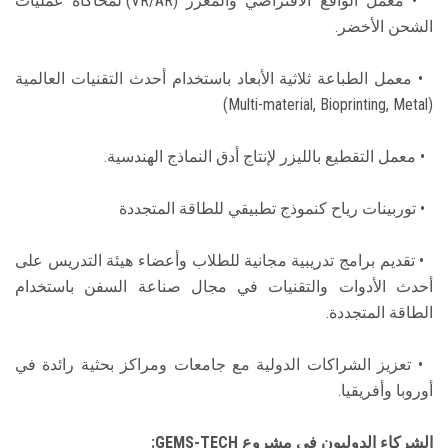
• معمل الواقع الافتراضي والمعزز (VR/AR) لمحاكاة عمليات
الشحن الأخضر.
• معمل الطباعة ثلاثية الأبعاد باستخدام أحدث التقنيات العالمية
(Multi-material, Bioprinting, Metal)
• معمل التقطيع بالليزر لإنتاج أدق النماذج الهندسية.
• توربينات رياح كنموذج تطبيقي للطاقة المتجددة
• تقديم برامج تدريبية مجانية للطلاب وأعضاء هيئة التدريس على
أحدث الأدوات والتقنيات في مجال صناعة السفن باستخدام
الطاقة المتجددة.
• تعزيز الشراكات الدولية مع جامعات ومراكز بحثية رائدة في
أوروبا وأفريقيا.
الشركاء الدوليون في مشروع GEMS-TECH: