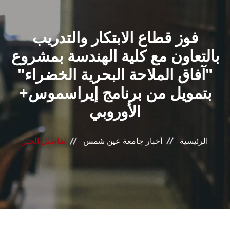
القطاعـات
فوز قطاع الابتكار والتدريب
الشئون الأكاديمية
بالتعاون مع كلية الهندسة بمشروع
البحث العلمي
"آفاق الملاحة البحرية الخضراء"
بتمويل من برنامج إيراسموس+
الرعاية الصحية
الأوروبي
المراكز والوحدات
الرئيسية
أخبار جامعة عين شمس
تفاصيل الخبر
الأنظمة الذكية
الإعلام
تواصل معنا