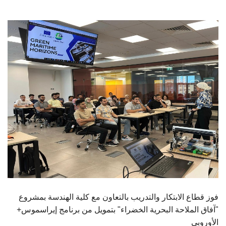
الطلاب
هيئة التدريس
الدراسات العليا
الخريجين
الموظفون
الزائـرون
سجل الان
فوز قطاع الابتكار والتدريب بالتعاون مع كلية الهندسة بمشروع
"آفاق الملاحة البحرية الخضراء" بتمويل من برنامج إيراسموس+
الأوروبي