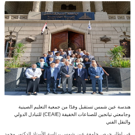
الطلاب
هيئة التدريس
الدراسات العليا
الخريجين
الموظفون
الزائـرون
سجل الان
هندسة عين شمس تستقبل وفدًا من جمعية التعليم الصينية
للتبادل الدولي (CEAIE) وجامعتي تيانجين للصناعات الخفيفة
والنقل الفني
في إطار حرص جامعة عين شمس برئاسة الأستاذ الدكتور محمد