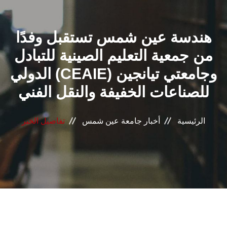
القطاعـات
هندسة عين شمس تستقبل وفدًا
الشئون الأكاديمية
من جمعية التعليم الصينية للتبادل
البحث العلمي
الدولي (CEAIE) وجامعتي تيانجين
للصناعات الخفيفة والنقل الفني
الرعاية الصحية
المراكز والوحدات
الرئيسية
أخبار جامعة عين شمس
تفاصيل الخبر
الأنظمة الذكية
الإعلام
تواصل معنا