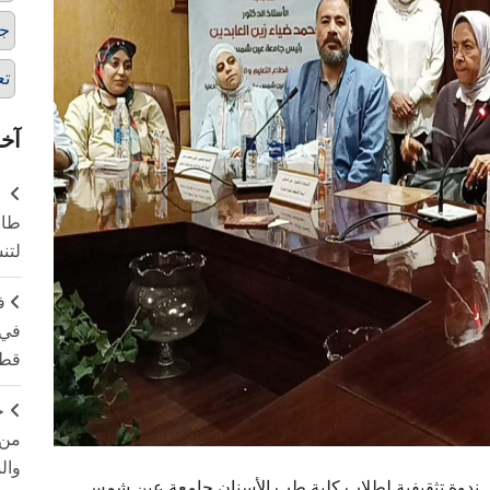
ج
تع
آخر
طال
لتن
ف
في 
قطا
ج
من 
وال
.. ندوة تثقيفية لطلاب كلية طب الأسنان جامعة عين شمس