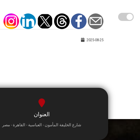
2025-08-25
العنوان
شارع الخليفة المأمون - العباسية - القاهرة - مصر