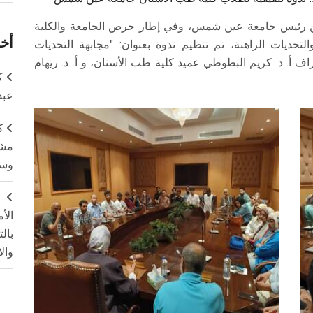
بدين رئيس جامعة عين شمس، وفي إطار حرص الجامعة والكلية
أخر
لتحديات الراهنة، تم تنظيم ندوة بعنوان: "مجابهة التحديات
 أ. د. كريم البطوطي عميد كلية طب الأسنان، و أ. د. ريهام
ك
عبد
ك
مشت
وسم
ج
الأ
بال
وال