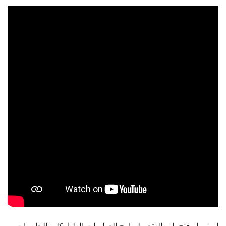
الطلاب
هيئة التدريس
الدراسات العليا
الخريجين
الموظفون
الزائـرون
سجل الان