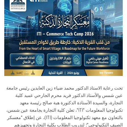
الطلاب
هيئة التدريس
الدراسات العليا
الخريجين
الموظفون
الزائـرون
تحت رعاية الاستاذ الدكتور محمد ضياء زين العابدين رئيس جامعة
عين شمس والأستاذ الدكتور فريد محرم الجارحي عميد كلية
سجل الان
التجارة، والسيدة الأستاذة الدكتورة هبة صالح رئيسة معهد
تكنولوجيا المعلومات "ITI"، تعلن كلية التجارة بجامعة عين شمس،
بالتعاون مع معهد تكنولوجيا المعلومات (ITI)، عن إطلاق "معسكر
الصيف التكنولوجي"؛ لتدريب الطلاب بكلية التجارة وتجهيزهم