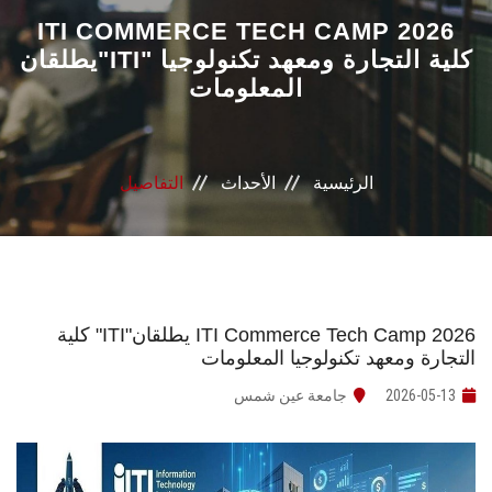
القطاعـات
ITI COMMERCE TECH CAMP 2026
يطلقان"ITI" كلية التجارة ومعهد تكنولوجيا
المعلومات
الشئون الأكاديمية
البحث العلمي
الرئيسية
الأحداث
التفاصيل
الرعاية الصحية
المراكز والوحدات
الأنظمة الذكية
ITI Commerce Tech Camp 2026 يطلقان"ITI" كلية
التجارة ومعهد تكنولوجيا المعلومات
الإعلام
2026-05-13
جامعة عين شمس
تواصل معنا