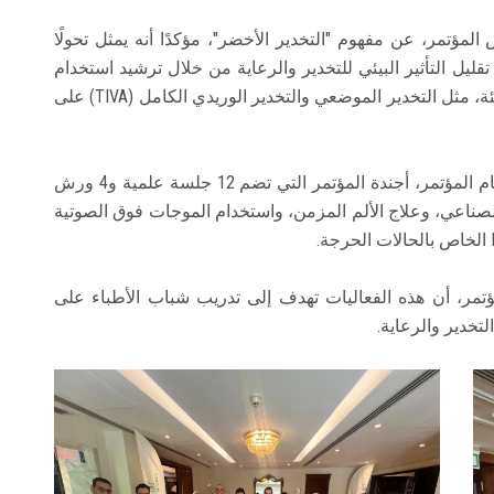
لمؤتمر، عن مفهوم "التخدير الأخضر"، مؤكدًا أنه يمثل تحولًا
يل التأثير البيئي للتخدير والرعاية من خلال ترشيد استخدام
الأدوية والمعدات، وتفضيل وسائل أكثر أمانًا على البيئة، مثل التخدير الموضعي والتخدير الوريدي الكامل (TIVA) على
ثم استعرض الأستاذ الدكتور وليد الطاهر، سكرتير عام المؤتمر، أجندة المؤتمر التي تضم 12 جلسة علمية و4 ورش
صناعي، وعلاج الألم المزمن، واستخدام الموجات فوق الصوتية
ؤتمر، أن هذه الفعاليات تهدف إلى تدريب شباب الأطباء على
تخدير والرعاية.