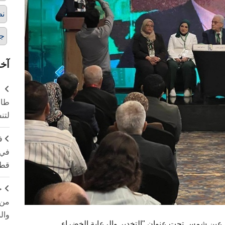
نظ
جو
آخر
طال
لتن
ف
في 
قطا
ج
من 
وال