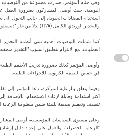
وفي ختام المؤتمر، صدرت مجموعة من التوصيات الت
اليومية، حيث أوصى المشاركون بضرورة العمل عل
استخدام المضادات الحيوية، إلى جانب التحول إلى بد
والتخدير الوريدي الكامل (TIVA) بدلًا من غاز "ديسفلورين" عالي التأثير الكربوني.
كما شملت التوصيات أهمية تبني أنظمة التخدير ال
العمليات، مع الالتزام بتطبيق أسلوب "التخدير منخفض 
وأوصى المؤتمر كذلك بضرورة تدريب الأطقم الطبية على
في خفض البصمة الكربونية للإجراءات الطبية.
وفيما يتعلق بالرعاية المركزة، دعا المؤتمر إلى تقل
أكثر استدامة وقابلة لإعادة الاستخدام، بالإضافة إل
تنظيف وتعقيم صديقة للبيئة ضمن منظومة الرعاية ال
وعلى مستوى السياسات المؤسسية، أوصى المشاركون
"الرعاية الخضراء"، والعمل على إعداد دليل إرشادي