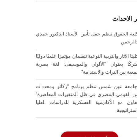
 الاحداث
لية الحقوق تنظم حفل تأبين الأستاذ الدكتور حمدي
الرحمن
ليتا الآثار والتربية النوعية تنظمان مؤتمرًا علميًا دوليًا
ركًا بعنوان "الألوان والموسيقى: لغة بصرية
عية بين التراث والاستدامة"
امعة عين شمس تنظم برنامج "ركائز ومحددات
من القومي المصري في ظل المتغيرات المعاصرة"
تعاون مع الأكاديمية العسكرية للدراسات العليا
استراتيجية