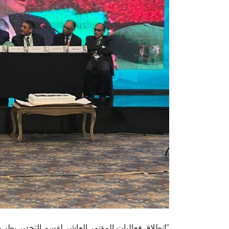
انطلاق فعاليات المؤتمر العاشر لقسم التخدير بطب عين شمس تحت عنوان "التخدير والرعاية الخضراء"