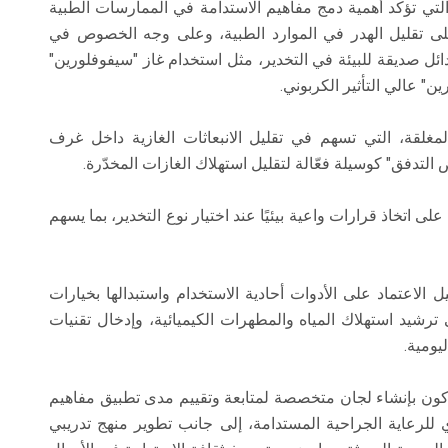
ي تؤكد أهمية دمج مفاهيم الاستدامة في الممارسات الطبية
ى تقليل الهدر في الموارد الطبية، وعلى وجه الخصوص في
ائل صديقة للبيئة في التخدير، مثل استخدام غاز "سيفوفلورين"
مغلقة، التي تسهم في تقليل الانبعاثات الغازية داخل غرف
التدفق" كوسيلة فعّالة لتقليل استهلاك الغازات المخدّرة.
 اتخاذ قرارات واعية بيئيًا عند اختيار نوع التخدير، بما يسهم
يل الاعتماد على الأدوات أحادية الاستخدام واستبدالها بخيارات
ى ترشيد استهلاك المياه والمطهرات الكيميائية، وإدخال تقنيات
يومية.
 بإنشاء لجان متخصصة لمتابعة وتقييم مدى تطبيق مفاهيم
 للرعاية الجراحية المستدامة، إلى جانب تطوير منهج تدريبي