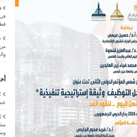
ف
في 
قطا
ج
من 
وال
أخر
ك
عبد
ك
مشت
وسم