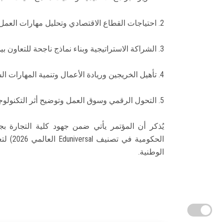
2. احتياجات القطاع الاقتصادي وتحليل مهارات العمل المستقبلية وتحديات توظيف الخريجين.
3. الشراكة الاستراتيجية وبناء نماذج ناجحة للتعاون بين الجامعات والشركات والمؤسسات الاقتصادية.
4. تأهيل الخريجين وريادة الأعمال وتنمية المهارات الشخصية (Soft Skills) ودعم ثقافة العمل الحر.
5. التحول الرقمي وسوق العمل وتوضيح أثر التكنولوجيا المالية (FinTech) والاقتصاد الرقمي في خلق فرص العمل.
يُذكر أن المؤتمر يأتي ضمن جهود كلية التجارة 
الحكومي
الوطنية.