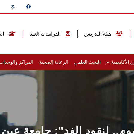
هيئة التدريس
الدراسات العليا
الخريجين
 الأكاديمية
البحث العلمي
الرعاية الصحية
المراكز والوحدا
وم.. لنقود الغد": جامعة ع