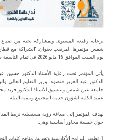
برعاية رفيعة المستوى وبمشاركة نخبة من صناع الق
شمس مؤتمرها المرتقب بعنوان: "الشراكة مع قطاع ال
يوم السبت الموافق 16 مايو 2026 في تمام التاسعة صباحًا.
يأتي المؤتمر تحت رعاية الأستاذ الدكتور حسين ع
الدكتور عبد العزيز قنصوه، وزير التعليم العالي وا
جامعة عين شمس وبتنسيق الأستاذ الدكتور فريد محر
عميد الكلية لشؤون خدمة المجتمع وتنمية البيئة.
يهدف المؤتمر إلى صياغة رؤية مستقبلية تربط المناهج
حول خمسة محاور أساسية وهي:
1. تطوير البرامج الأكاديمية وتحديث مناهج كليات التجارة ودمج المهارات التكنولوجية.