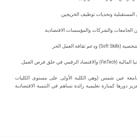
بجامعة عين شمس (وهي الكلية الأولى على مستوى الكليات
ة في تصنيف Eduniversal العالمي 2026) لتعزيز دورها كمنارة تعليمية رائدة تساهم في التنمية الاقتصادية