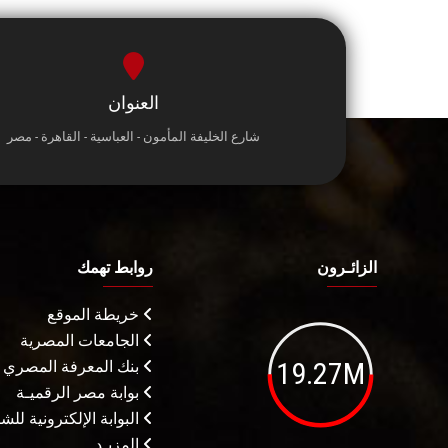
العنوان
شارع الخليفة المأمون - العباسية - القاهرة - مصر
الزائـرون
روابط تهمك
خريطة الموقع
الجامعات المصرية
19.27M
بنك المعرفة المصري
بوابة مصر الرقميـة
البوابة الإلكترونية لل
المزيـد . . .