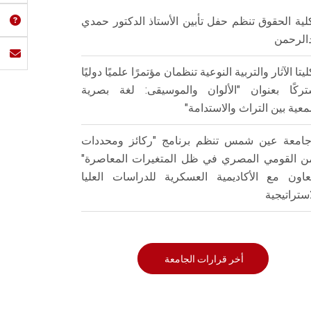
لية الحقوق تنظم حفل تأبين الأستاذ الدكتور حمدي
الرحمن
ليتا الآثار والتربية النوعية تنظمان مؤتمرًا علميًا دوليًا
ركًا بعنوان "الألوان والموسيقى: لغة بصرية
عية بين التراث والاستدامة"
امعة عين شمس تنظم برنامج "ركائز ومحددات
من القومي المصري في ظل المتغيرات المعاصرة"
تعاون مع الأكاديمية العسكرية للدراسات العليا
استراتيجية
أخر قرارات الجامعة