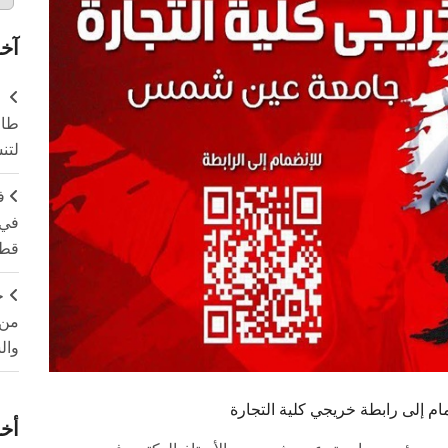
آخر
طال
لتن
ف
في 
قطا
ج
من 
وال
م إلى رابطة خريجي كلية التجارة
أخر