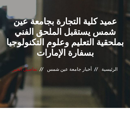
القطاعـات
عميد كلية التجارة بجامعة عين
الشئون الأكاديمية
شمس يستقبل الملحق الفني
البحث العلمي
بملحقية التعليم وعلوم التكنولوجيا
بسفارة الإمارات
الرعاية الصحية
المراكز والوحدات
الرئيسية
أخبار جامعة عين شمس
تفاصيل الخبر
الأنظمة الذكية
الإعلام
تواصل معنا