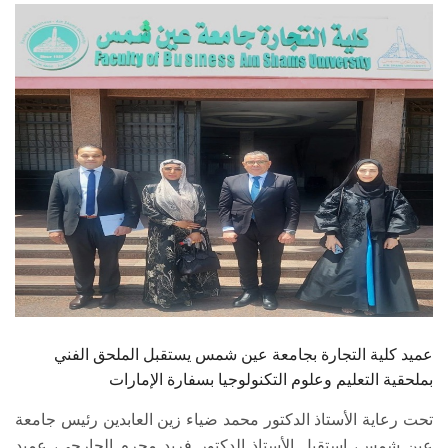
الطلاب
هيئة التدريس
الدراسات العليا
الخريجين
الموظفون
الزائـرون
سجل الان
عميد كلية التجارة بجامعة عين شمس يستقبل الملحق الفني
بملحقية التعليم وعلوم التكنولوجيا بسفارة الإمارات
تحت رعاية الأستاذ الدكتور محمد ضياء زين العابدين رئيس جامعة
عين شمس، استقبل الأستاذ الدكتور فريد محرم الجارحي، عميد