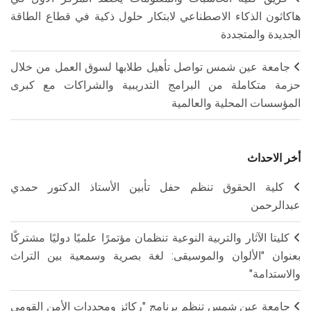
هاكاثون الذكاء الاصطناعي لابتكار حلول ذكية في قطاع الطاقة
الجديدة والمتجددة
جامعة عين شمس تواصل تأهيل طلابها لسوق العمل من خلال
حزمة متكاملة من البرامج التدريبية والشراكات مع كبرى
المؤسسات المحلية والعالمية
أخر الاحداث
كلية الحقوق تنظم حفل تأبين الأستاذ الدكتور حمدي
عبدالرحمن
كليتا الآثار والتربية النوعية تنظمان مؤتمرًا علميًا دوليًا مشتركًا
بعنوان "الألوان والموسيقى: لغة بصرية وسمعية بين التراث
والاستدامة"
جامعة عين شمس تنظم برنامج "ركائز ومحددات الأمن القومي