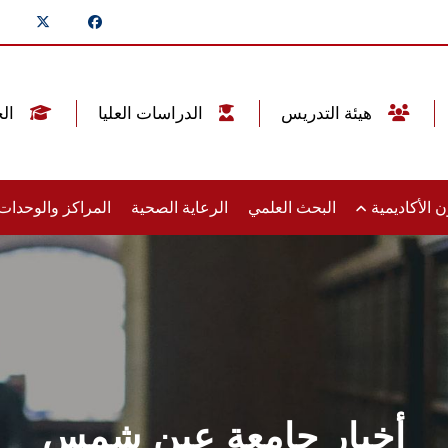
هيئة التدريس
الدراسات العليا
الخريجين
 الأكاديمية
البحث العلمي
الرعاية الصحية
المراكز والوحدا
أخبار جامعة عين شمس