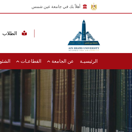
أهلاً بك في جامعة عين شمس
الطلاب
الرئيسيـة
عن الجامعة
القطاعـات
الشئون