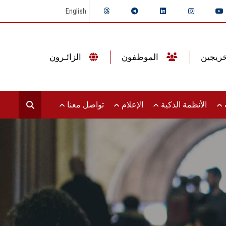
English
الموظفون
الزائـرون
ت
الأنظمة الذكية
الإعلام
تواصل معنا