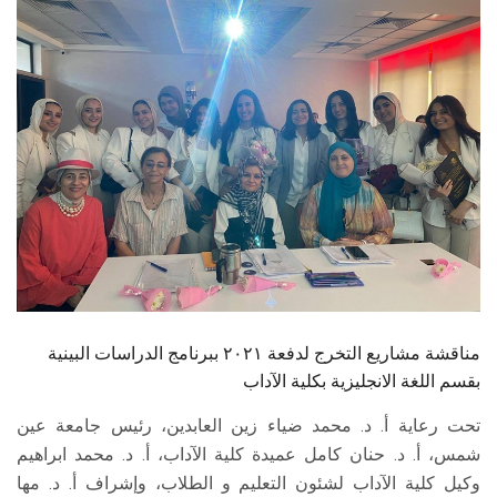
الطلاب
هيئة التدريس
الدراسات العليا
الخريجين
الموظفون
الزائـرون
مناقشة مشاريع التخرج لدفعة ٢٠٢١ ببرنامج الدراسات البينية
سجل الان
بقسم اللغة الانجليزية بكلية الآداب
تحت رعاية أ. د. محمد ضياء زين العابدين، رئيس جامعة عين
شمس، أ. د. حنان كامل عميدة كلية الآداب، أ. د. محمد ابراهيم
وكيل كلية الآداب لشئون التعليم و الطلاب، وإشراف أ. د. مها