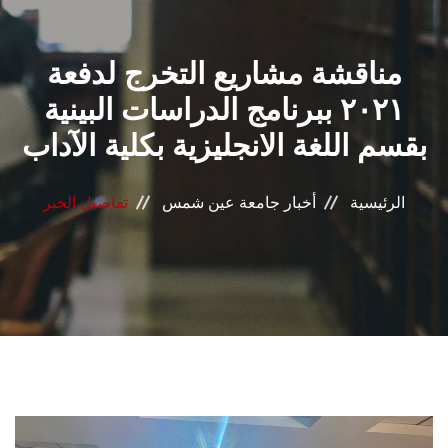
القطاعـات
مناقشة مشاريع التخرج لدفعة
الشئون الأكاديمية
٢٠٢١ ببرنامج الدراسات البينية
البحث العلمي
بقسم اللغة الانجليزية بكلية الآداب
الرعاية الصحية
الرئيسية
أخبار جامعة عين شمس
تفاصيل الخبر
المراكز والوحدات
الأنظمة الذكية
الإعلام
تواصل معنا