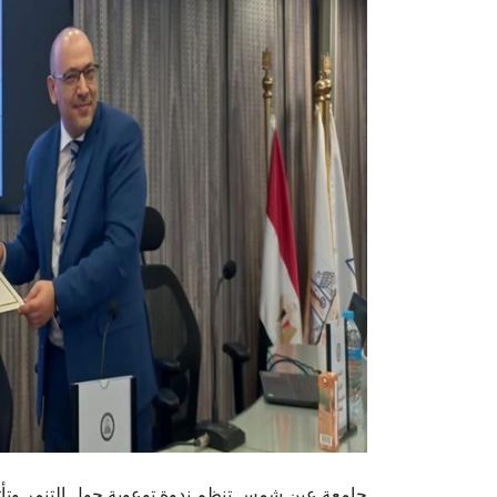
جامعة عين شمس تنظم ندوة توعوية حول التنمر وتأثير