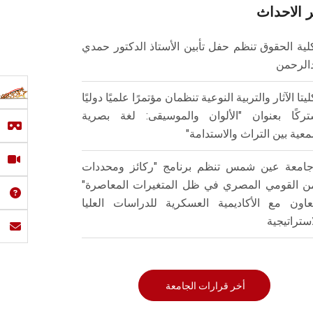
 الاحداث
لية الحقوق تنظم حفل تأبين الأستاذ الدكتور حمدي
الرحمن
ليتا الآثار والتربية النوعية تنظمان مؤتمرًا علميًا دوليًا
ركًا بعنوان "الألوان والموسيقى: لغة بصرية
عية بين التراث والاستدامة"
امعة عين شمس تنظم برنامج "ركائز ومحددات
من القومي المصري في ظل المتغيرات المعاصرة"
تعاون مع الأكاديمية العسكرية للدراسات العليا
استراتيجية
أخر قرارات الجامعة