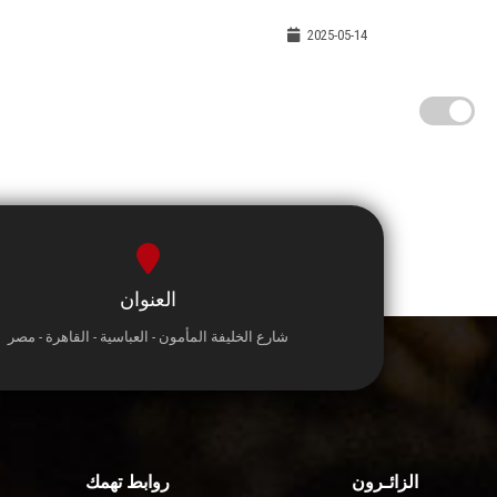
2025-05-14
العنوان
شارع الخليفة المأمون - العباسية - القاهرة - مصر
الزائـرون
روابط تهمك