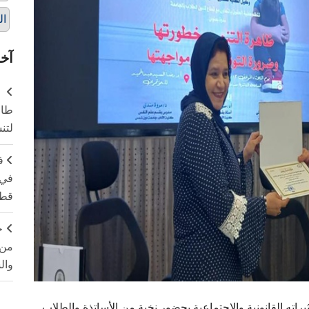
ال
آخر
طال
لتن
ف
في 
قطا
ج
من 
وال
اته القانونية والاجتماعية بحضور نخبة من الأساتذة والطلاب