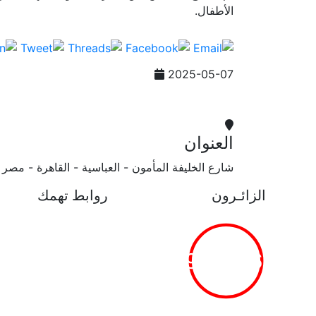
الأطفال.
2025-05-07
العنوان
شارع الخليفة المأمون - العباسية - القاهرة - مصر
الزائـرون
روابط تهمك
خريطة الموقع
الجامعات المصرية
بنك المعرفة المصري
19266760
بوابة مصر الرقميـة
البوابة الإلكترونية للشك
المزيـد . . .