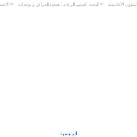
لشئون الأكاديمية
البحث العلمي
الرعاية الصحية
المراكز والوحدات
الأنظم
 الخيري الثالث عشر لأسنان عي
الرئيسية