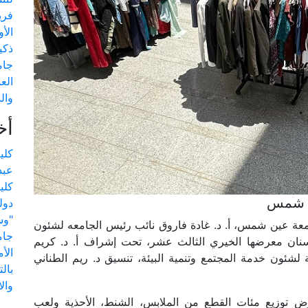
فري
الأ
ذكي
جام
الع
وال
أخ
كلي
عبد
كليت
ن شمس
دول
وسمعية بين التراث والاستدامة"
امعة عين شمس، أ. د. غادة فاروق نائب رئيس الجامعه لشئون
جام
أسنان معرضها الخيري الثالث عشر، تحت إشراف أ. د. كريم
الأ
ة لشئون خدمة المجتمع وتنمية البيئة، تنسيق د. ريم الطناني
بال
وال
ض توزيع مئات القطع من الملابس، الشنط، الأحذية ولعب