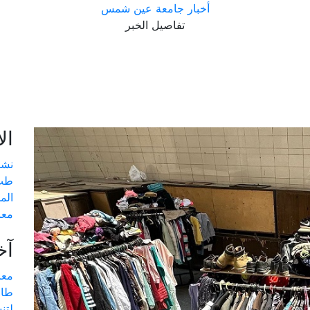
أخبار جامعة عين شمس
تفاصيل الخبر
ال
نشا
طب 
الم
معا
آخ
طال
لتن