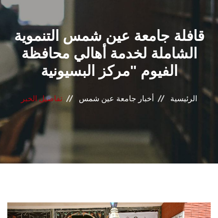
القطاعـات
قافلة جامعة عين شمس التنموية
الشئون الأكاديمية
الشاملة لخدمة أهالي محافظة
البحث العلمي
الفيوم "مركز البسيونية
الرعاية الصحية
الرئيسية
أخبار جامعة عين شمس
تفاصيل الخبر
المراكز والوحدات
الأنظمة الذكية
الإعلام
تواصل معنا