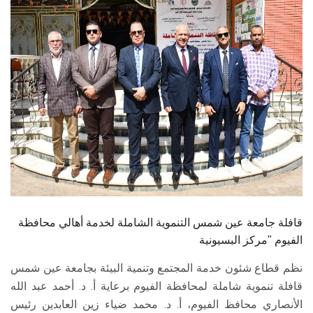
الطلاب
هيئة التدريس
الدراسات العليا
الخريجين
الموظفون
الزائـرون
قافلة جامعة عين شمس التنموية الشاملة لخدمة أهالي محافظة
سجل الان
الفيوم "مركز البسيونية
نظم قطاع شئون خدمة المجتمع وتنمية البيئة بجامعة عين شمس
قافلة تنموية شاملة لمحافظة الفيوم برعاية أ. د. أحمد عبد الله
الأنصاري محافظ الفيوم، أ. د. محمد ضياء زين العابدين رئيس