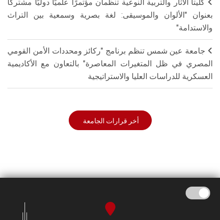
كليتا الآثار والتربية النوعية تنظمان مؤتمرًا علميًا دوليًا مشتركًا
بعنوان "الألوان والموسيقى: لغة بصرية وسمعية بين التراث
والاستدامة"
جامعة عين شمس تنظم برنامج "ركائز ومحددات الأمن القومي
المصري في ظل المتغيرات المعاصرة" بالتعاون مع الأكاديمية
العسكرية للدراسات العليا والاستراتيجية
أخر قرارات الجامعة