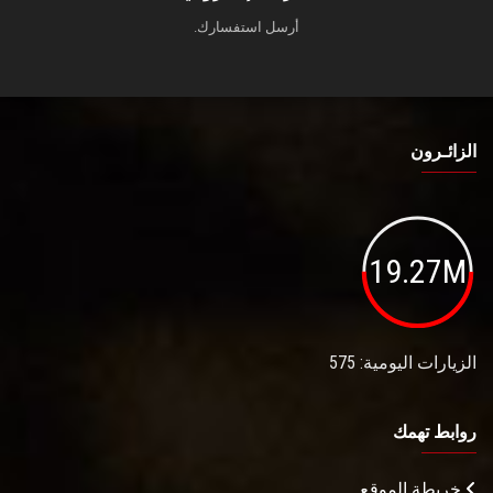
أرسل استفسارك.
الزائـرون
19.27M
الزيارات اليومية: 575
روابط تهمك
خريطة الموقع