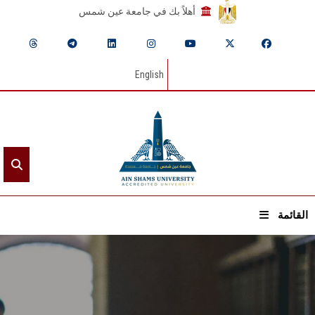
أهلاً بك في جامعة عين شمس
English
القائمة
الرئيسيـة
عن الجامعة