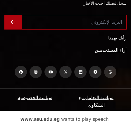
سجل ليصلك أحدث الأخبار
رأيك يهمنا
أراء المستخدمين
سياسة التعامل مع
سياسة الخصوصية
الشكاوي
ميثاق المتعاملين
الأسئلة الشائعة
www.asu.edu.eg
wants to play speech
شروط الاستخدام