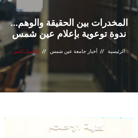
القطاعـات
المخدرات بين الحقيقة والوهم...
الشئون الأكاديمية
ندوة توعوية بإعلام عين شمس
البحث العلمي
الرئيسية
أخبار جامعة عين شمس
تفاصيل الخبر
الرعاية الصحية
المراكز والوحدات
الأنظمة الذكية
الإعلام
تواصل معنا