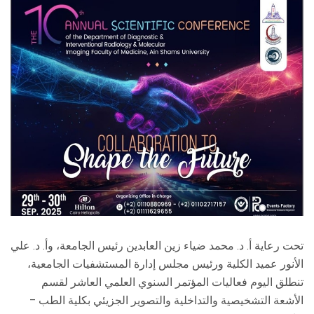
الطلاب
هيئة التدريس
الدراسات العليا
الخريجين
الموظفون
الزائـرون
سجل الان
تحت رعاية أ. د. محمد ضياء زين العابدين رئيس الجامعة، وأ. د. علي
الأنور عميد الكلية ورئيس مجلس إدارة المستشفيات الجامعية،
تنطلق اليوم فعاليات المؤتمر السنوي العلمي العاشر لقسم
الأشعة التشخيصية والتداخلية والتصوير الجزيئي بكلية الطب –