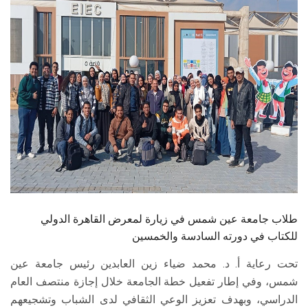
الطلاب
هيئة التدريس
الدراسات العليا
الخريجين
الموظفون
الزائـرون
طلاب جامعة عين شمس في زيارة لمعرض القاهرة الدولي
سجل الان
للكتاب في دورته السادسة والخمسين
تحت رعاية أ. د. محمد ضياء زين العابدين رئيس جامعة عين
شمس، وفي إطار تفعيل خطة الجامعة خلال إجازة منتصف العام
الدراسي، وبهدف تعزيز الوعي الثقافي لدى الشباب وتشجيعهم