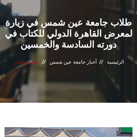
القطاعـات
طلاب جامعة عين شمس في زيارة
الشئون الأكاديمية
لمعرض القاهرة الدولي للكتاب في
البحث العلمي
دورته السادسة والخمسين
الرعاية الصحية
الرئيسية
أخبار جامعة عين شمس
تفاصيل الخبر
المراكز والوحدات
الأنظمة الذكية
الإعلام
تواصل معنا