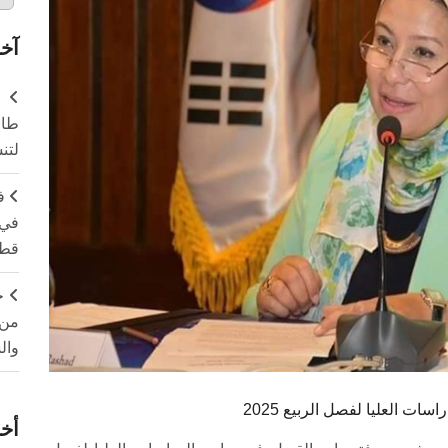
آخر
طال
لتن
ف
في 
قطا
ج
من 
وال
ت العليا لفصل الربيع 2025
أخر