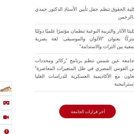
لية الحقوق تنظم حفل تأبين الأستاذ الدكتور حمدي
الرحمن
ليتا الآثار والتربية النوعية تنظمان مؤتمرًا علميًا دوليًا
ركًا بعنوان "الألوان والموسيقى: لغة بصرية
عية بين التراث والاستدامة"
امعة عين شمس تنظم برنامج "ركائز ومحددات
من القومي المصري في ظل المتغيرات المعاصرة"
تعاون مع الأكاديمية العسكرية للدراسات العليا
استراتيجية
أخر قرارات الجامعة