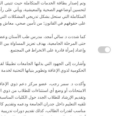
وتم إصدار بطاقة الخدمات المتكاملة حيث تتبنى الح
لتحسين أوضاعهم الصحية والمعيشية، ويأتي على رأس 
المتكاملة التي ستحل بشكل تدريجي المشكلات التي كا
على حقوقهم في القانون؛ من تأمين صحي، معاش و
كما شددت د. سالي أمجد، مدرس طب الأسنان وعضو ال
حتى المرحلة الجامعية، بهدف تعزيز المساواة بين 
وإعداد إمرأة قادرة على الانخراط في المجتمع.
الحكومية لذوي الإعاقة وتطوير بنياتها التحتية لخدمة
وأكدت د. سمر رجب، عضو مركز دعم ذوي الإعاقة ف
الامتحانات أو وضع أي استثناءات للطلاب من ذوي ال
وتقديم الإرشاد للطلاب الجدد حول الكليات المناسبة
تلقيه التعليم داخل جدران الجامعة ودعمه وتقديم كاف
مناسب لقدرات الطالب، كذلك تقديم دورات تدريبية ل