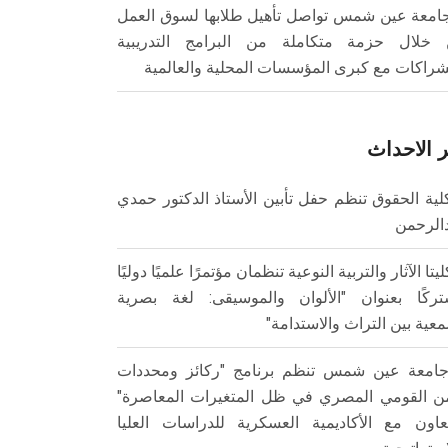
امعة عين شمس تواصل تأهيل طلابها لسوق العمل
خلال حزمة متكاملة من البرامج التدريبية
شراكات مع كبرى المؤسسات المحلية والعالمية
 الاحداث
لية الحقوق تنظم حفل تأبين الأستاذ الدكتور حمدي
الرحمن
ليتا الآثار والتربية النوعية تنظمان مؤتمرًا علميًا دوليًا
ركًا بعنوان "الألوان والموسيقى: لغة بصرية
عية بين التراث والاستدامة"
امعة عين شمس تنظم برنامج "ركائز ومحددات
من القومي المصري في ظل المتغيرات المعاصرة"
تعاون مع الأكاديمية العسكرية للدراسات العليا