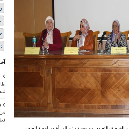
وح
تن
حق
دم
آخر
طال
لتن
ف
في 
قطا
 الخاصة بالتعاون مع وحدة دعم المرأة ومناهضة العنف