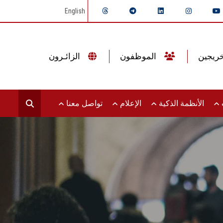
English
الموظفون
الزائـرون
ت
الأنظمة الذكية
الإعلام
تواصل معنا