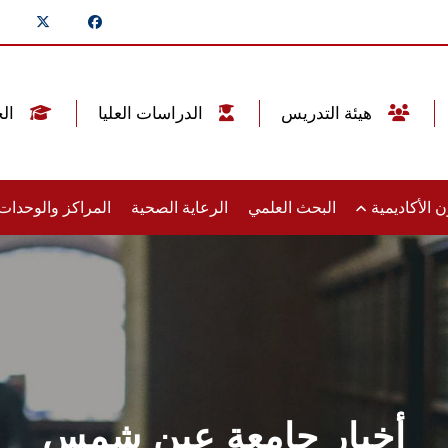
هيئة التدريس
الدراسات العليا
الخريجين
 الأكاديمية
البحث العلمي
الرعاية الصحية
المراكز والوحدا
أخبار جامعة عين شمس