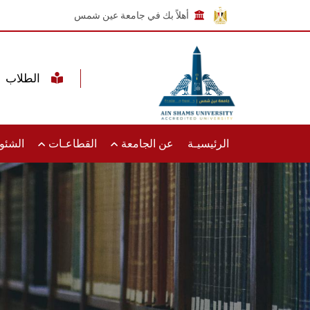
أهلاً بك في جامعة عين شمس
الطلاب
الرئيسيـة
عن الجامعة
القطاعـات
الشئون