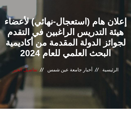
القطاعـات
إعلان هام (استعجال-نهائي) لأعضاء
الشئون الأكاديمية
هيئة التدريس الراغبين في التقدم
البحث العلمي
لجوائز الدولة المقدمة من أكاديمية
البحث ‏العلمي للعام 2024
الرعاية الصحية
المراكز والوحدات
الرئيسية
أخبار جامعة عين شمس
تفاصيل الخبر
الأنظمة الذكية
الإعلام
تواصل معنا