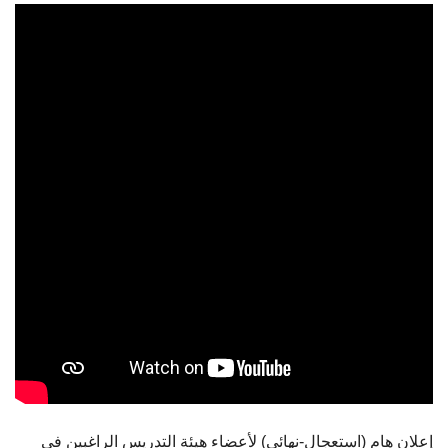
الطلاب
هيئة التدريس
الدراسات العليا
الخريجين
الموظفون
الزائـرون
سجل الان
إعلان هام (استعجال-نهائي) لأعضاء هيئة التدريس الراغبين في