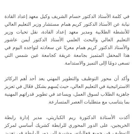
في كلمة الأستاذ الدكتور حسام الشريف وكيل معهد إعداد القادة
نيابة عن الأستاذ الدكتور كريم همام مستشار وزير التعليم العالي
للأنشطة الطلابية ومدير معهد إعداد القادة، نقل تحيات وزير
التعليم العالي والبحث العلمي الأستاذ الدكتور أيمن عاشور
والأستاذ الدكتور كريم همام معربًا عن سعادته لتواجده اليوم في
هذا المحفل المتميز بجامعة عريقة كجامعة عين شمس التي
تسعى دومًا اإلى التميز والاستدامة.
وأكد أن محور التوظيف والتطوير المهني يعد أحد أهم الركائز
الاستراتيجية في التعليم العالي، حيث يُسهم بشكل فعّال في تعزيز
جاهزية الطلاب لسوق العمل، ويساعد في تطوير قدراتهم المهنية
بما يتناسب مع متطلبات العصر المتسارعة.
أكدت الأستاذة الدكتورة ريم الكباريتي، مدير إدارة رابطة
الخريجين، على الدور المحوري للرابطة كشريك أساسي لمركز
التوظيف في جميع فعالياته، مشيرة إلى دور الرابطة في تعزيز