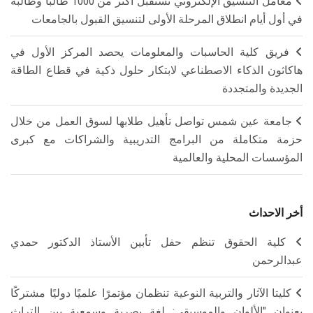
معامل التنسيق الإلكتروني تستقبل أكثر من 1000 طالبًا وطالبة
في أول أيام انطلاق المرحلة الأولى لتنسيق القبول بالجامعات
فريق كلية الحاسبات والمعلومات يحصد المركز الأول في
هاكاثون الذكاء الاصطناعي لابتكار حلول ذكية في قطاع الطاقة
الجديدة والمتجددة
جامعة عين شمس تواصل تأهيل طلابها لسوق العمل من خلال
حزمة متكاملة من البرامج التدريبية والشراكات مع كبرى
المؤسسات المحلية والعالمية
أخر الاحداث
كلية الحقوق تنظم حفل تأبين الأستاذ الدكتور حمدي
عبدالرحمن
كليتا الآثار والتربية النوعية تنظمان مؤتمرًا علميًا دوليًا مشتركًا
بعنوان "الألوان والموسيقى: لغة بصرية وسمعية بين التراث