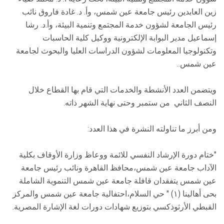
زين العابدين رئيس جامعة عين شمس، وأ. د. غادة فاروق نائب
رئيس الجامعة لشؤون خدمة المجتمع وتنمية البيئة، وأ.د. رشا
إسماعيل مدير البوابة الإلكترونية ووكيل كلية الحاسبات
وتكنولوجيا المعلومات لشؤون الدراسات العليا والبحوث لجامعة
عين شمس..
ويتضمن العدد الأنشطة والخدمات التي قام بها القطاع خلال
النصف الثاني من ستمبر وحتى نهاية الشهر ذاته.
ومن أبرز ما تناولته النشرة في هذا العدد:
"ختام دورة الإرشاد النفسي للائمة ووعاظ وزارة الأوقاف بكلية
الآداب جامعة عين شمس،محافظ القاهرة ونائب رئيس جامعة
عين شمس يتفقدان قافلة جامعة عين شمس التنموية الشاملة
بحى أهالينا (۱) " حي السلام،احتفالية جامعة عين شمس والمركز
القبطي الأرثوذكسي بتوزيع شهادات دورات لغة الإشارة المصرية.