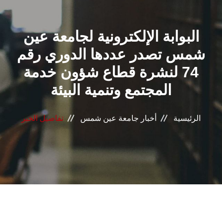
القطاعـات
البوابة الإلكترونية لجامعة عين
الشئون الأكاديمية
شمس تصدر عددها الدوري رقم
البحث العلمي
74 لنشرة قطاع شؤون خدمة
المجتمع وتنمية البيئة
الرعاية الصحية
المراكز والوحدات
الرئيسية
أخبار جامعة عين شمس
تفاصيل الخبر
الأنظمة الذكية
الإعلام
تواصل معنا