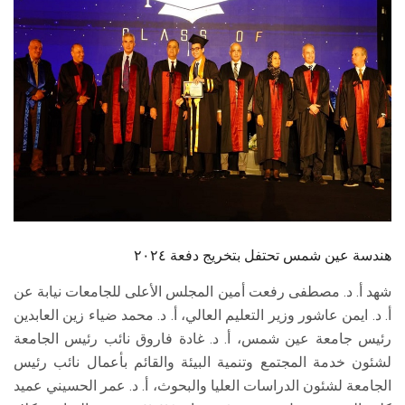
الطلاب
هيئة التدريس
الدراسات العليا
الخريجين
الموظفون
الزائـرون
هندسة عين شمس تحتفل بتخريج دفعة ٢٠٢٤
شهد أ. د. مصطفى رفعت أمين المجلس الأعلى للجامعات نيابة عن
سجل الان
أ. د. ايمن عاشور وزير التعليم العالي، أ. د. محمد ضياء زين العابدين
رئيس جامعة عين شمس، أ. د. غادة فاروق نائب رئيس الجامعة
لشئون خدمة المجتمع وتنمية البيئة والقائم بأعمال نائب رئيس
الجامعة لشئون الدراسات العليا والبحوث، أ. د. عمر الحسيني عميد