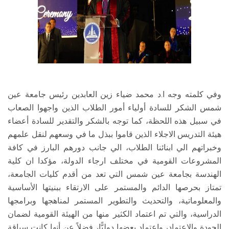
وفي كلمته وجه ا.د محمد ضياء زين العابدين رئيس جامعة عين
شمس الشكر للسادة أولياء أمور الطلاب الذين واجهوا الصعاب
في سبيل هذه اللحظة، كما توجه بالشكر والتقدير للسادة أعضاء
هيئة التدريس الاجلاء الذين قاموا ببذل ما في وسعهم لنقل علمهم
وخبراتهم الي ابنائنا الطلاب، الي جانب دورهم البارز في كافة
المشروعات القومية في مختلف ارجاء الدولة، مؤكدا ان كلية
الهندسة بجامعة عين شمس التي تعد من أقدم كليات الجامعة،
تمتاز بحرصها الدائم والمستمر على الارتقاء ببنيتها الأساسية
والمعلوماتية، والتحديث والتطوير المستمر لمناهجها وبرامجها
الدراسية، والتي تم اعتماد الكثير منها من الهيئة القومية لضمان
الجودة والاعتماد، واعتماد بعضها دوليًّا، فضلاً عن أنها كانت سباقة