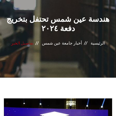
القطاعـات
هندسة عين شمس تحتفل بتخريج
الشئون الأكاديمية
دفعة ٢٠٢٤
البحث العلمي
الرئيسية
أخبار جامعة عين شمس
تفاصيل الخبر
الرعاية الصحية
المراكز والوحدات
الأنظمة الذكية
الإعلام
تواصل معنا