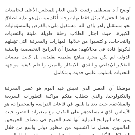
أوضح أ. د. مصطفى رفعت الأمين العام للمجلس الأعلى للجامعات
ان هذا الحفل لا يمثل فقط نهاية رحلة أكاديمية، بل هو بداية انطلاق
نحو مستقبل زاهر بإذن الله، مستقبل مليء بالفرص والمسؤوليات
الكبيرة، حيث اجتاز الطلاب رحلة طويلة مليئة بالتحديات
والنجاحات، واكتسبوا من خلالها المهارات والمعرفة التي تؤهلهم
ليكونوا قادة في مجالاتهم؛ مشيرًا أن البرامج التخصصية والبيئية
الدولية لم تكن مجرد مناهج تعليمية تقليدية، بل كانت منصات
للتفكير الإبداعي والنقدي، للابتكار والتميز، ولتعلم كيفية مواجهة
التحديات بأسلوب علمي حديث ومتكامل.
موضحًا أن العصر الذي نعيش فيه اليوم هو عصر المعرفة
والتكنولوجيا، والذي يتطلب منكم مواكبة التطورات السريعة
والمتلاحقة. حيث يعد ما تلقوه في قاعات الدراسة والمختبرات، هو
الأساس الذي سيساعدهم على التكيف مع متغيرات العصر، حيث
يميز هذه البرامج الدولية أنها تضع الخريج في مصاف الخريجين
العالميين، بفضل ما اكتسبوه من منظور دولي واسع من خلال