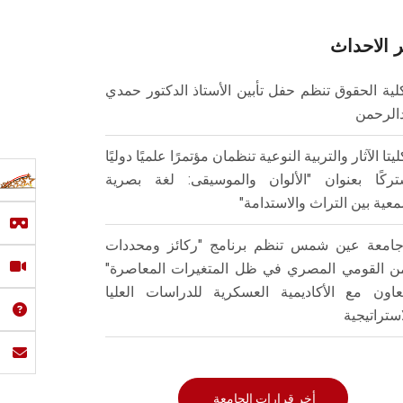
 الاحداث
لية الحقوق تنظم حفل تأبين الأستاذ الدكتور حمدي
الرحمن
ليتا الآثار والتربية النوعية تنظمان مؤتمرًا علميًا دوليًا
ركًا بعنوان "الألوان والموسيقى: لغة بصرية
عية بين التراث والاستدامة"
امعة عين شمس تنظم برنامج "ركائز ومحددات
من القومي المصري في ظل المتغيرات المعاصرة"
تعاون مع الأكاديمية العسكرية للدراسات العليا
استراتيجية
أخر قرارات الجامعة