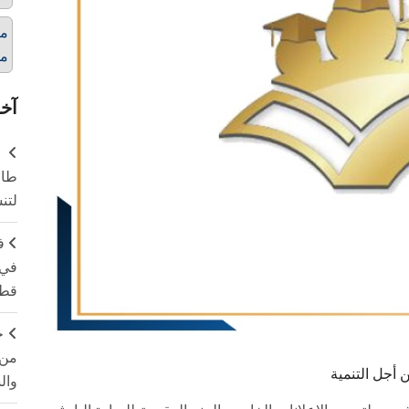
من
من
آخر
طال
لتن
ف
في 
قطا
ج
من 
 أجل التنمية
وال