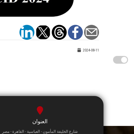
2024-08-11
العنوان
شارع الخليفة المأمون - العباسية - القاهرة - مصر