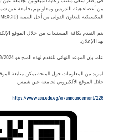
فى إطار سعى مكتب رعاية المبعوثين بجامعة عين شمس
من أعضاء هيئة التدريس ومعاونيهم بجامعة عين شمس
المكسيكية للتعاون الدولى من أجل التنمية (AMEXCID) بشأن"المنح المتخصصة فى مجال الطب AMEXCID 2024".
يتم التقدم بكافة المستندات من خلال الموقع الإل
بهذا الإعلان.
علما بإن الموعد النهائى للتقدم لهذه المنح هو 23/8/2024.
خلال الموقع الألكتروني لجامعة عين شمس
https://www.asu.edu.eg/ar/announcement/228