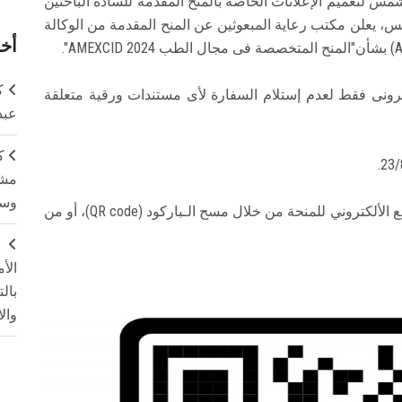
 لتعميم الإعلانات الخاصه بالمنح المقدمة للسادة الباحثين
، يعلن مكتب رعاية المبعوثين عن المنح المقدمة من الوكالة
أخر
ك
كترونى فقط لعدم إستلام السفارة لأى مستندات ورقية متعلقة
عبد
ك
مشت
وسم
لمزيد من المعلومات حول المنحة يمكن متابعة الموقع الألكتروني للمنحة من خلال مسح الـباركود (QR code)، أو من
ج
الأ
بال
وال