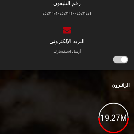
رقم التليفون
26831231 - 26831417 - 26831474
البريد الإلكتروني
أرسل استفسارك.
الزائـرون
19.27M