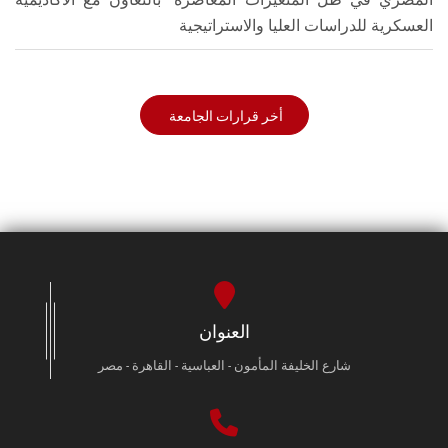
العسكرية للدراسات العليا والاستراتيجية
أخر قرارات الجامعة
العنوان
شارع الخليفة المأمون - العباسية - القاهرة - مصر