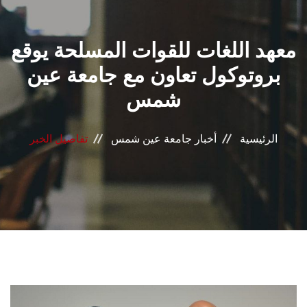
القطاعـات
معهد اللغات للقوات المسلحة يوقع
الشئون الأكاديمية
بروتوكول تعاون مع جامعة عين
البحث العلمي
شمس
الرعاية الصحية
الرئيسية
أخبار جامعة عين شمس
تفاصيل الخبر
المراكز والوحدات
الأنظمة الذكية
الإعلام
تواصل معنا