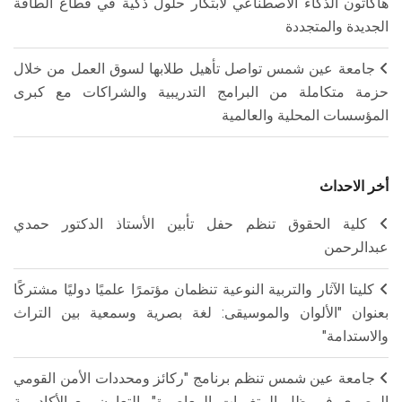
هاكاثون الذكاء الاصطناعي لابتكار حلول ذكية في قطاع الطاقة
الجديدة والمتجددة
جامعة عين شمس تواصل تأهيل طلابها لسوق العمل من خلال
حزمة متكاملة من البرامج التدريبية والشراكات مع كبرى
المؤسسات المحلية والعالمية
أخر الاحداث
كلية الحقوق تنظم حفل تأبين الأستاذ الدكتور حمدي
عبدالرحمن
كليتا الآثار والتربية النوعية تنظمان مؤتمرًا علميًا دوليًا مشتركًا
بعنوان "الألوان والموسيقى: لغة بصرية وسمعية بين التراث
والاستدامة"
جامعة عين شمس تنظم برنامج "ركائز ومحددات الأمن القومي
المصري في ظل المتغيرات المعاصرة" بالتعاون مع الأكاديمية