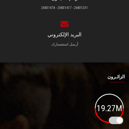
26831231 - 26831417 - 26831474
البريد الإلكتروني
أرسل استفسارك.
الزائـرون
19.27M