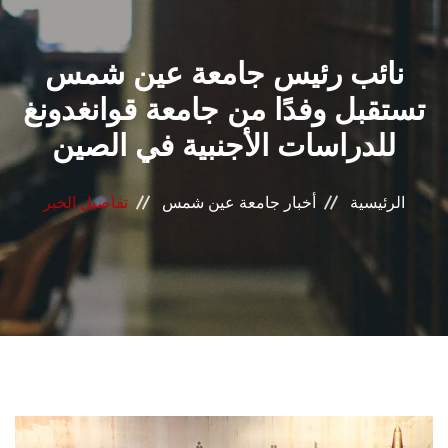
القطاعـات
نائب رئيس جامعة عين شمس
الشئون الأكاديمية
تستقبل وفدًا من جامعة قوانغدونغ
البحث العلمي
للدراسات الأجنبية في الصين
الرعاية الصحية
الرئيسية
أخبار جامعة عين شمس
تفاصيل الخبر
المراكز والوحدات
الأنظمة الذكية
الإعلام
تواصل معنا