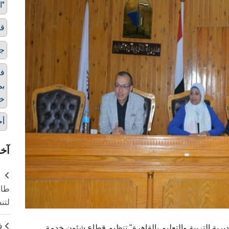
التربية والتعليم بالقاهرة"
قط
ج
فع
بم
خد
أخ
آخر
طال
لتن
ف
ديرية التربية والتعليم بالقاهرة" تنظيم قطاع شئون خدمة