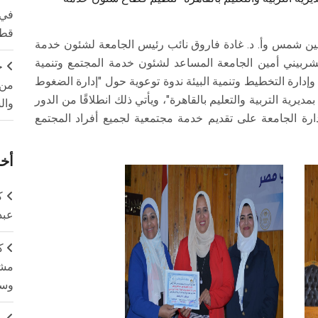
في 
قطا
 عين شمس وأ. د. غادة فاروق نائب رئيس الجامعة لشئون خدمة
لشربيني أمين الجامعة المساعد لشئون خدمة المجتمع وتنمية
ج
وإدارة التخطيط وتنمية البيئة ندوة توعوية حول "إدارة الضغوط
من 
ديرية التربية والتعليم بالقاهرة"، ويأتي ذلك انطلاقًا من الدور
وال
رة الجامعة على تقديم خدمة مجتمعية لجميع أفراد المجتمع
أخر
ك
عبد
ك
مشت
وسم