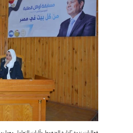
فعاليات ندوة "إدارة الضغوط وآليات التعامل معها بم