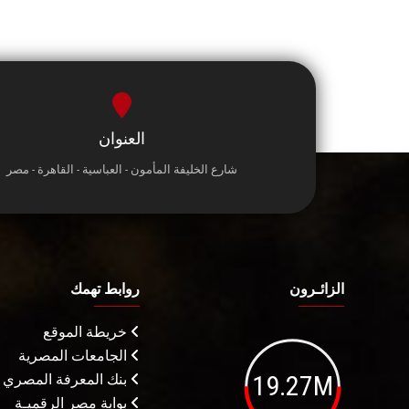
العنوان
شارع الخليفة المأمون - العباسية - القاهرة - مصر
الزائـرون
روابط تهمك
خريطة الموقع
الجامعات المصرية
19.27M
بنك المعرفة المصري
بوابة مصر الرقميـة