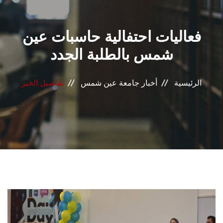
القطاعـات
فعاليات احتفالية حاسبات عين
الشئون الأكاديمية
شمس بالطلبة الجدد
البحث العلمي
الرئيسية
أخبار جامعة عين شمس
تفاصيل الخبر
الرعاية الصحية
المراكز والوحدات
الأنظمة الذكية
الإعلام
تواصل معنا