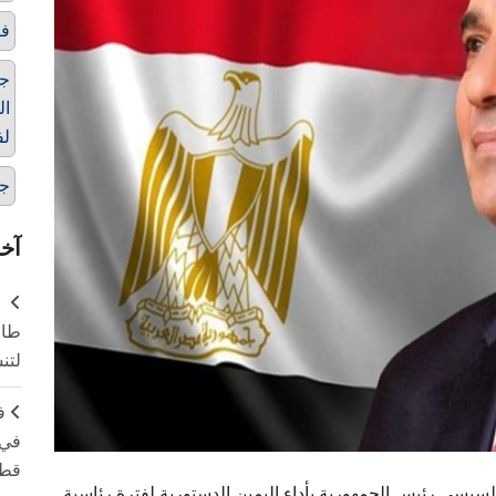
فت
جا
ال
لف
ج
آخر
طال
لتن
ف
في 
قطا
يسي رئيس الجمهورية بأداء اليمين الدستورية لفترة رئاسية