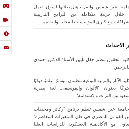
امعة عين شمس تواصل تأهيل طلابها لسوق العمل
خلال حزمة متكاملة من البرامج التدريبية
شراكات مع كبرى المؤسسات المحلية والعالمية
 الاحداث
لية الحقوق تنظم حفل تأبين الأستاذ الدكتور حمدي
الرحمن
ليتا الآثار والتربية النوعية تنظمان مؤتمرًا علميًا دوليًا
ركًا بعنوان "الألوان والموسيقى: لغة بصرية
عية بين التراث والاستدامة"
امعة عين شمس تنظم برنامج "ركائز ومحددات
من القومي المصري في ظل المتغيرات المعاصرة"
تعاون مع الأكاديمية العسكرية للدراسات العليا