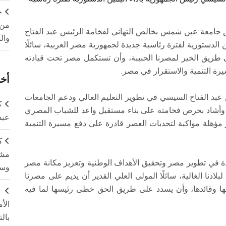
ج
من 
يس جامعة عين شمس بخالص التهاني لفخامة الرئيس عبد الفتاح
وال
الدستورية لفترة رئاسية جديدة لجمهورية مصر العربية، سائلًا
طريق الخير لمصرنا الحبيبة، وأن تستكمل مصر تحت قيادته
رة التنمية والاستقرار في مصر.
أخر
د الفتاح السيسي في تطوير التعليم العالي ودعم الجامعات
ك
وأشاد بحرص فخامته على بناء مستقبل واعد للشباب المصري
عبد
 مؤهلة مواكبة لتحديات العصر قادرة على دفع مسيرة التنمية
ك
مشت
 في تطوير مصر وتحقيق الأهداف الوطنية وتعزيز مكانة مصر
وسم
ادنا الغالية، سائلًا المولى العلي القدير أن يديم على مصرنا
ها وقائدها، وأن يسدد على طريق الحق خطى رئيسها لما فيه
ج
الأ
بال