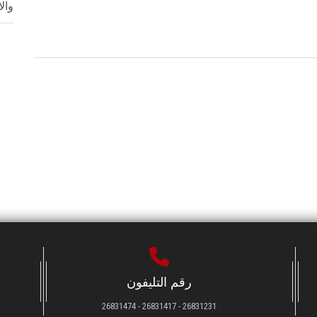
وال
رقم التليفون
26831231 - 26831417 - 26831474