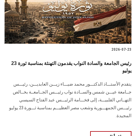
الطلاب
هيئة التدريس
الدراسات العليا
2026-07-23
الخريجين
رئيس الجامعة والسادة النواب يقدمون التهنئة بمناسبة ثورة 23
الموظفون
يوليو
يتقدم الأستـــاذ الدكتـــور محمد ضيـــاء زيـــن العابديـــن، رئيـــس
الزائـرون
جــامعة عيـــن شمس والســادة نواب رئيـــس الجــامعــة بخــالص
التهــاني القلبيـــة، إلى فخـــامة الرئيـــس عبد الفتاح السيسي
سجل الان
رئيـــس الجمهـــورية وشعب مصر العظيـــم بمناسبة ثـــورة 23 يوليو
المجيدة.