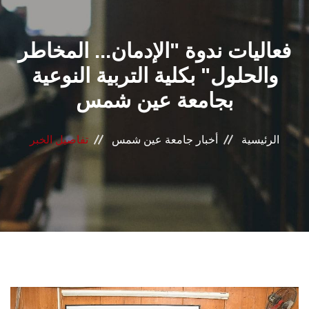
القطاعـات
فعاليات ندوة "الإدمان... المخاطر
الشئون الأكاديمية
والحلول" بكلية التربية النوعية
البحث العلمي
بجامعة عين شمس
الرعاية الصحية
الرئيسية
أخبار جامعة عين شمس
تفاصيل الخبر
المراكز والوحدات
الأنظمة الذكية
الإعلام
تواصل معنا