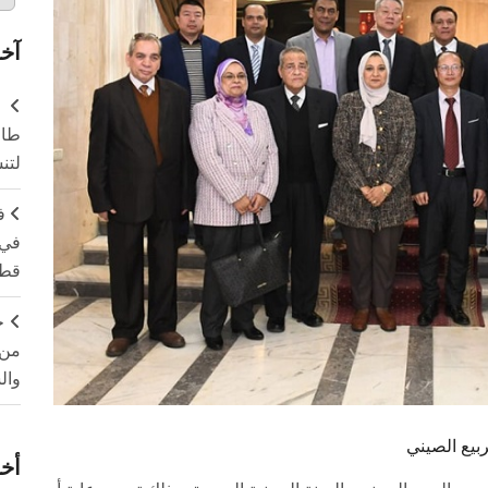
آخر
طال
لتن
ف
في 
قطا
ج
من 
وال
يع الصيني
أخر