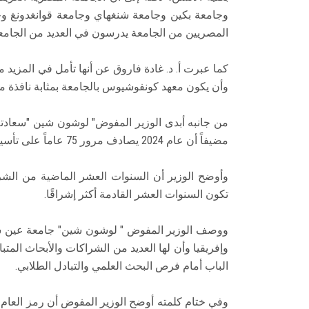
وجامعة بكين وجامعة شنغهاي وجامعة قوانغدونغ وجا
المصريين من الجامعة يدرسون في العديد من الجامعا
كما عبرت أ. د. غادة فاروق عن أنها تأمل في المزيد
وأن يكون معهد كونفوشيوس بالجامعة بمثابة نافذة مص
من جانبه أبدى الوزير المفوض" لوشون شين "سعادته
مضيفاً أن عام 2024 يصادف مرور 75 عاماً على تأسيس الصين الشعبية.
وأوضح الوزير أن السنوات العشر الماضية من الشرا
تكون السنوات العشر القادمة أكثر إشراقًا.
ووصف الوزير المفوض " لوشون شين" جامعة عين شم
وإفريقيا وأن لها العديد من الشراكات والأبحاث المتب
الباب أمام فرص البحث العلمي والتبادل الطلابي.
وفي ختام كلمته أوضح الوزير المفوض أن رمز العام الج