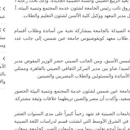
 الربيع الصيني والسنة الصينية الجديدة، وذلك تحت رعاية أ.
ق نائب رئيس الجامعة لشئون خدمة المجتمع وتنمية البيئة، أ.
ك
ال مدير المعهد ووكيل كلية الألسن لشئون التعليم والطلاب.
عبد
ك
ة الصيدلة بالجامعة بمشاركة نخبة من أساتذة وطلاب أقسام
مشت
 من طلاب معهد كونفوشيوس جامعة عين شمس، إلى جانب عدد
وسم
ج
 شمس الأسبق، ومن الجانب الصيني حضر الوزير المفوض مدير
الأ
سيد/ شاو بين مدير المركز الثقافي الصيني بالقاهرة وممثلي
بال
ساتذة والمسئولين والطلاب المصريين والصينين.
وال
س جامعة عين شمس لشئون خدمة المجتمع وتنمية البيئة الحضور
ام سعيد، وأكدت أن مصر والصين تربطهما علاقات وثيقة مشتركة.
معات الصينية قد شهد زخماً كبيراً على مدى السنوات العشر
في الشرق الأوسط التي انشئت قسم لدراسات اللغة الصينية
قة لديها أوجه تعاون بينها وبين جامعات الصين كجامعة ووهان،