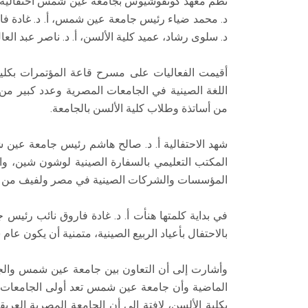
نظم معهد كونفوشيوس بجامعة عين شمس احتفالية بعيد
د. محمد ضياء رئيس جامعة عين شمس، أ. د. غادة فارو
د. سلوى رشاد، عميد كلية الألسن، أ. د. ناصر عبد الع
أقيمت الفعاليات على مسرح قاعة المؤتمرات بكلي
اللغة الصينية في الجامعات المصرية وعدد كبير
من أساتذة وطلاب كلية الألسن بالجامعة.
شهد الاحتفالية أ. د. صالح هاشم رئيس جامعة عين
المكتب التعليمي بالسفارة الصينية لوشون شين، وال
المؤسسات والشركات الصينية في مصر ولفيف من الأ
في بداية كلمتها هنأت أ. د. غادة فاروق نائب رئي
بالاحتفال بأعياد الربيع الصينية، متمنية أن يكون ع
وأشارت إلى أن التعاون بين جامعة عين شمس والجا
الماضية وأن جامعة عين شمس تعد أولى الجامعات 
بكلية الألسن، لافتة إلى أن الجامعة المصرية العري