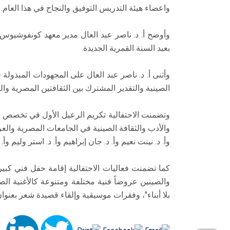
واعضاء هيئة التدريس التوفيق والنجاح في هذا العام.
وأوضح أ. د. ناصر عبد العال مدير معهد كونفوشيوس أن
بعيد السنة القمرية الجديدة.
وأثنى أ. د. ناصر عبد العال على المجهودات المبذولة
الصينية والتقدير المشترك بين الثقافتين المصرية وال
وتضمنت الاحتفالية تكريم الرعيل الأول في تخصص ا
والأدب والثقافة الصينية في الجامعات المصرية والعربية
وأ. د. نينت نعيم وأ. د. جان إبراهيم وأ. د. استر وليم وأ
كما تضمنت فعاليات الاحتفالية إقامة حفل فني كبير، 
والصينين عروضاً فنية مختلفة ومتنوعة كالأغنية الص
بلا أبناء"، وفقرات موسيقية وإلقاء قصيدة شعر بعنوا