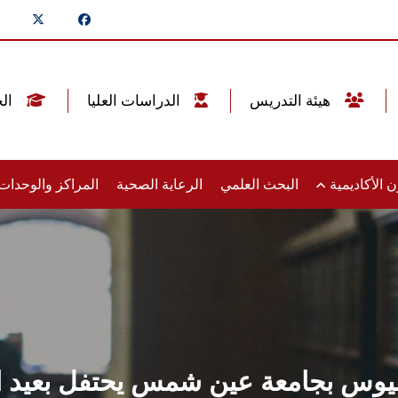
هيئة التدريس
الدراسات العليا
الخريجين
 الأكاديمية
البحث العلمي
الرعاية الصحية
المراكز والوحدا
وس بجامعة عين شمس يحتفل بعيد ال