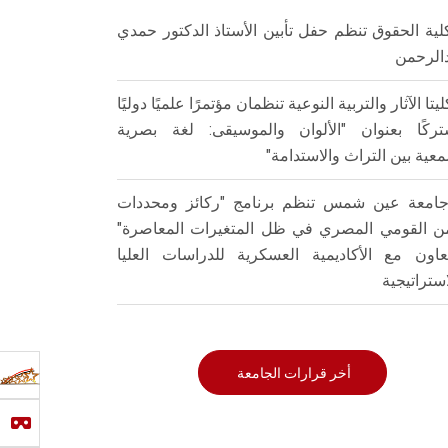
لية الحقوق تنظم حفل تأبين الأستاذ الدكتور حمدي
الرحمن
ليتا الآثار والتربية النوعية تنظمان مؤتمرًا علميًا دوليًا
ركًا بعنوان "الألوان والموسيقى: لغة بصرية
عية بين التراث والاستدامة"
امعة عين شمس تنظم برنامج "ركائز ومحددات
من القومي المصري في ظل المتغيرات المعاصرة"
تعاون مع الأكاديمية العسكرية للدراسات العليا
استراتيجية
أخر قرارات الجامعة