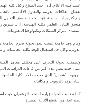
عميد كلية الإعلام، أ. د. أحمد الصباغ وكيل كلية اله
لقطاع العلاقات الدولية والتعاون الأكاديمي بالجا
والإلكترونيات، د. منة عبد الحميد منسق التعاون ا
منسق التبادل العلمي بكلية الهندسة، أ. د. شيرين ر
التنفيذي لمركز الشبكات وتكنولوجيا المعلومات.
وقام وفد جامعة إيست لندن بجولة بحرم الجامعة رافق
الدولي، وكان في استقبال الوفد بكلية الحاسبات والمع
وتضمنت الجولة التعرف على مختلف معامل الكلية وإمك
مبنى جديد يضم عدد أكبر من قاعات الدراسات المزود
الروبوت "شمس" الذي صنعه طلاب كلية الحاسبات وا
أشاد الوفد بالروبوت وإمكانياته.
كما تضمنت الجولة زيارة لمتحف الزعفران حيث اس
يضم عددًا من القطع الأثرية المميزة.