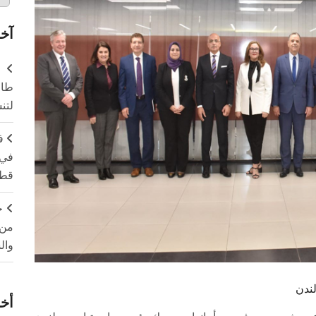
آخر
طال
لتن
ف
في 
قطا
ج
من 
وال
ندن
أخر