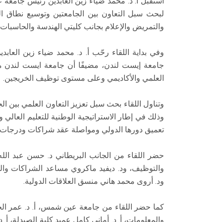
استقبل أ. د. محمد ضياء زين العابدين رئيس جامع
لبحث سبل التعاون بين الجامعتين وتوسيع نطاق ا
والتمريض والإعلام بجانب كليتي الهندسة والحاسبات 
وفي بداية اللقاء رحّب أ. د. محمد ضياء زين العا
جامعة إيست لندن، مضيفًا أن جامعة ايست لندن من 
العلمي والأكاديمي وعلى مستوى توظيف الخريجين.
وتناول اللقاء بحث سبل تعزيز التعاون العلمي بين 
تعميق دورها الدولي ومواصلة عقد شراكات ودرجات ع
حضر اللقاء من الجانب البريطاني د. حسن عبد الله
والتوظيف، ود. ديفيد ماكروي مساعد الشراكات والت
ود. أروى محمد هاني منسق العلاقات الدولية.
كما حضر اللقاء من جامعة عين شمس، أ. د. عمر الحس
والمعلومات، أ. د. أماني كامل عميد كلية الصيدلة، أ.