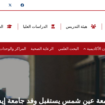
هيئة التدريس
الدراسات العليا
الخريجين
 الأكاديمية
البحث العلمي
الرعاية الصحية
المراكز والوحدا
عة عين شمس يستقبل وفد جامعة إي