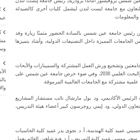
ة عين شمس بروفيسور أماندا برودريك رئيس جامعة إيست لندن
لتعاون مع جامعة ايست لندن ليشمل كليات أخرى كالصيدلة
ك
والمعلومات.
عبد
ك
بدين رئيس جامعة عين شمس بالسادة الحضور مثمنًا زيارة وفد
مشت
الجامعات المميزة داخل التصنيفات الدولية، وأشاد بتميزها
وسم
ج
الجامعتين وتشجيع ورش العمل المشتركة والسمينارات والأبحاث
الأ
وذلك في إطار الاستراتيجية الوطنية للتعليم العالي والبحث العلمي 2030، وفي ضوء حرص جامعة عين شمس على
بال
لمية مشتركة مع الجامعات العالمية المرموقة.
وال
 الرئيس الأكاديمي، ود. بول مارشال نائب مستشار المشاريع
عاون الدولي، ود. إيمي روجرسون كبير أعضاء هيئة التدريس،
يني عميد كلية الهندسة، أ. د. نجوى بدر عميد كلية الحاسبات
 د. سحر موسى عميد كلية التمريض، أ. د. هبة شاهين القائم بعمل