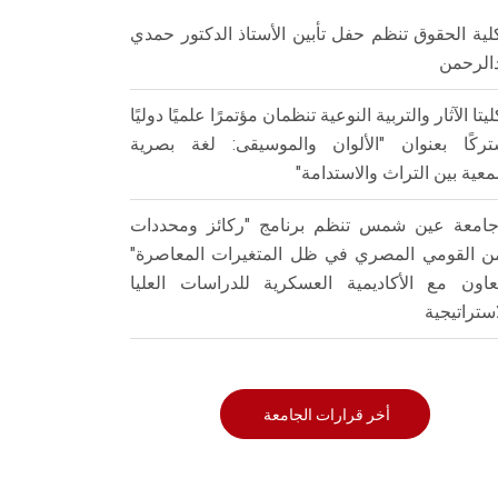
لية الحقوق تنظم حفل تأبين الأستاذ الدكتور حمدي
الرحمن
ليتا الآثار والتربية النوعية تنظمان مؤتمرًا علميًا دوليًا
ركًا بعنوان "الألوان والموسيقى: لغة بصرية
عية بين التراث والاستدامة"
امعة عين شمس تنظم برنامج "ركائز ومحددات
من القومي المصري في ظل المتغيرات المعاصرة"
تعاون مع الأكاديمية العسكرية للدراسات العليا
استراتيجية
أخر قرارات الجامعة