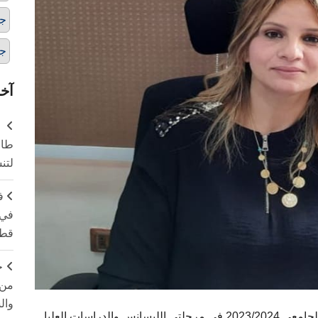
ج
ج
آخر
طال
لتن
ف
في 
قطا
ج
من 
وال
دراسات العليا