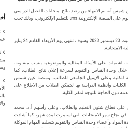
ن شمس أنه تم الانتهاء من رصد نتائج امتحانات الفصل الدراسي
أخر
الأول للعام الجامعي 2023/ 2024 وأنه سيتم رفعها اليوم على المنصة الإلكترونية ums للتعليم الإلكتروني، وذلك تحت
ك
عبد
وذكرت أ. د. حنان كامل أن الامتحانات بدأت يوم السبت 23 ديسمبر 2023 وسوف تنتهي يوم الأربعاء القادم 24 يناير
ك
مشت
فة، اشتملت على الأسئلة المقالية والموضوعية بنسب متفاوتة،
وسم
 خلال وحدة القياس والتقويم لسرعة إعلان نتائج الطلاب، كما
ية للكلية وعلى الإيميل الجامعي للطالب، ومنصة عين شمس
ج
لاب مختلف الكليات وأنظمة الدراسة بها ليتمكن الطلاب من الاطلاع على
الأ
 دون الحاجة للتوجه لمقر الكلية.
بال
وال
ون على قطاع شئون التعليم والطلاب، وعلى رأسهم أ. د. محمد
ًا في نجاح سير الامتحانات التي استمرت لمدة شهر، كما أشادت
ذة المواد وأعضاء وحدة القياس والتقويم بتسليم المهام الموكلة