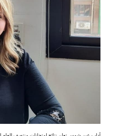
آداب عين شمس تعلن نتائج امتحانات منتصف العام الجامعي 2023/2024 في مرحلتي الليسانس وال