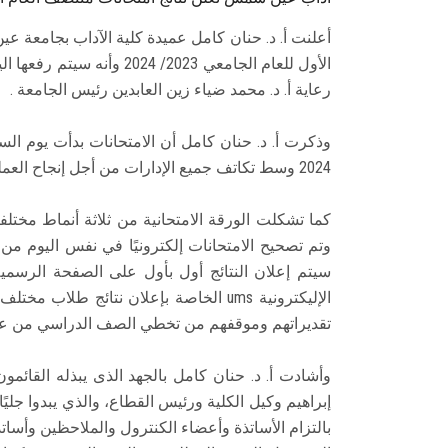
أعلنت أ. د. حنان كامل عميدة كلية الآداب بجامعة عي
رعاية أ. د. محمد ضياء زين العابدين رئيس الجامعة .
2024 وسط تكاتف جميع الإدارات من أجل إنجاح العملية الامتحانية.
كما تشكلت الورقة الامتحانية من ثلاثة أنماط مختل
وتم تصحيح الامتحانات إلكترونيًا في نفس اليوم من
سيتم إعلان النتائج أول بأول على الصفحة الرسم
الإليكترونية ums الخاصة بإعلان نتائج ط
تقديراتهم وموقفهم من تخطي الصف الدراسي من عدمه
وأشادت أ. د. حنان كامل بالجهد الذى يبذله القائم
إبراهيم وكيل الكلية ورئيس القطاع، والذي يبدوا جلي
بالتزام الأساتذة وأعضاء الكنترول والملاحظين وأسات