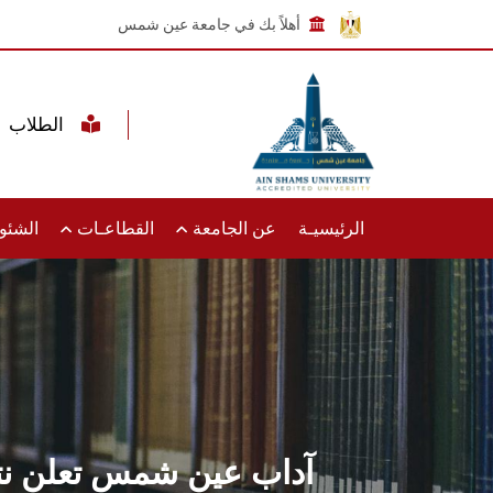
أهلاً بك في جامعة عين شمس
الطلاب
الرئيسيـة
عن الجامعة
القطاعـات
الشئون