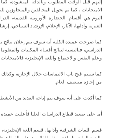
إليهم قبل الوقت المطلوب وبالدقة المنشودة، كما أش
الامتحانات ، كما تم تحويل المخالفين والمتجاوزين لل
اليوم هي أقسام: الحضارة الأوروبية القديمة، الدر
العبرية وآدابها، الآثار، الإعلام، الإرشاد السياحي، إ
كما صرحت عميدة الكلية أنه سوف يتم إعلان نتائج باق
الدراسي، فبالنسبة لنتائج أقسام المكتبات والمعلومات
وعلم النفس والاجتماع واللغة الإنجليزية فالامتحانات 
كما سيتم فتح باب الالتماسات خلال الإجازة، وكذلك 
من إجازة منتصف العام.
كما أكدت على أنه سوف يتم إتاحة العديد من الأنشطة
أما على صعيد قطاع الدراسات العليا فأعلنت عميدة الك
قسم اللغات الشرقية وآدابها، قسم اللغة الإنجليزية
بالجهد الملحوظ الذي يبذله القائمون على القطاع على