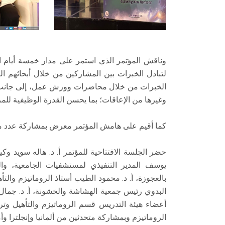
وناقش المؤتمر الذي استمر على مدار خمسة أيام ال
لتبادل الخبرات بين المشاركين من خلال أبحاثهم ا
الخبرات من خلال محاضرات وورش عمل، إلى جانب ت
وغيرها من الإعاقات؛ بما يحسن القدرة الوظيفية لل
كما أقيم على هامش المؤتمر معرض بمشاركة عدد من 
حضر الجلسة الافتتاحية للمؤتمر أ. د. هاله سويد وك
يوسف المدير التنفيذي لمستشفيات الجامعية، و
بالعجوزة، أ. د. محمود الطيب أستاذ الروماتيزم وا
البدوي رئيس جمعية الهشاشة والخشونة، أ. د. جم
أعضاء هيئة التدريس قسم الروماتيزم والتأهيل و
الروماتيزم وبمشاركة متحدثين من ألمانيا وإنجلترا وأم