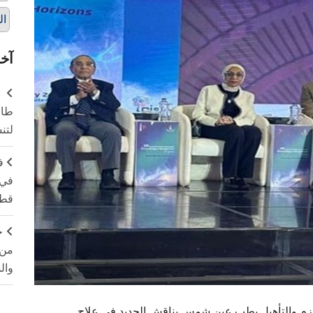
ال
آخر
طال
لتن
ف
في 
قطا
ج
من 
وال
يزم والتأهيل بطب عين شمس يناقش الجديد في علاج