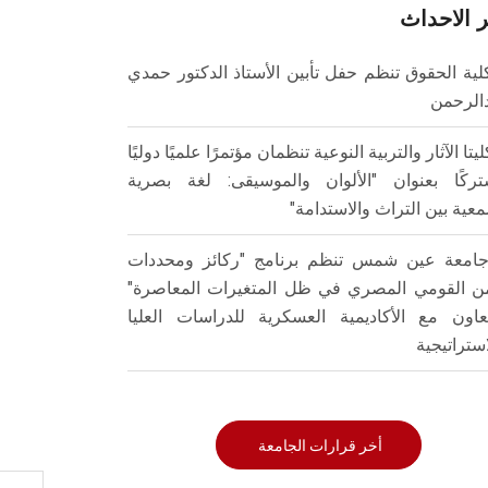
 الاحداث
لية الحقوق تنظم حفل تأبين الأستاذ الدكتور حمدي
الرحمن
ليتا الآثار والتربية النوعية تنظمان مؤتمرًا علميًا دوليًا
ركًا بعنوان "الألوان والموسيقى: لغة بصرية
عية بين التراث والاستدامة"
امعة عين شمس تنظم برنامج "ركائز ومحددات
من القومي المصري في ظل المتغيرات المعاصرة"
تعاون مع الأكاديمية العسكرية للدراسات العليا
استراتيجية
أخر قرارات الجامعة