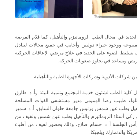
جديد في مجال الطب الروماتيزم والتأهيل، كما قدّم الفرصة
لمتنوعة ووجود خبراء دوليين وأجانب في جميع مجالات لتبادل
سليط الضوء على الجديد في علاج مرضي الإعاقات الحركية
مريض ويساعد في تجاوز صعوبات الحركة.
شركات الأدوية وشركات الأجهزة الطبية والتأهيلية.
يل كلية الطب لشئون خدمة المجتمع وتنمية البيئة وأ. د. طارق
اللواء طبيب رضا الهميمى مدير مستشفى القوات المسلحة
لتأهيل بطب عين شمس ورئيس جامعة حلوان السابق، أ. د. سمير
ال زكي أستاذ الروماتيزم والتأهيل بطب عين شمس ولفيف من
ترأس الجلسة أ. د. حسام صلاح، وذلك بحضور لفيف من أطباء
ريكا والدنمارك وبلجيكا.