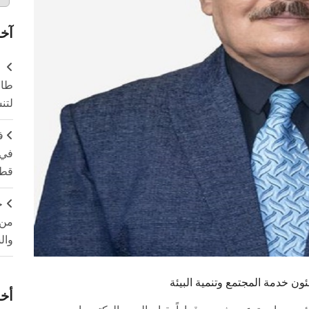
آخر
طال
لتن
ف
في 
قطا
ج
من 
وال
ئون خدمة المجتمع وتنمية البيئة
أخر