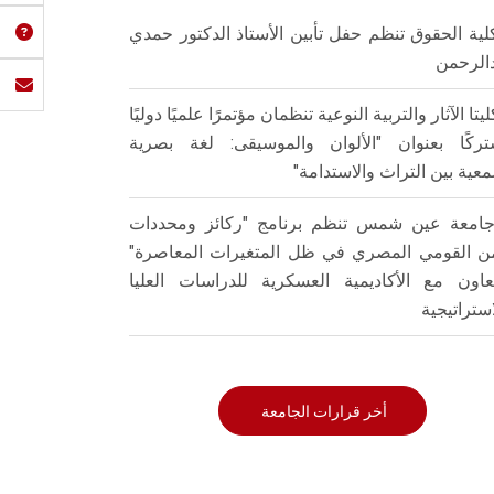
لية الحقوق تنظم حفل تأبين الأستاذ الدكتور حمدي
الرحمن
ليتا الآثار والتربية النوعية تنظمان مؤتمرًا علميًا دوليًا
ركًا بعنوان "الألوان والموسيقى: لغة بصرية
عية بين التراث والاستدامة"
امعة عين شمس تنظم برنامج "ركائز ومحددات
من القومي المصري في ظل المتغيرات المعاصرة"
تعاون مع الأكاديمية العسكرية للدراسات العليا
استراتيجية
أخر قرارات الجامعة