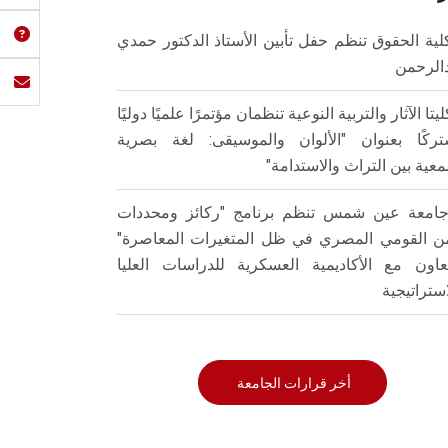
لية الحقوق تنظم حفل تأبين الأستاذ الدكتور حمدي
الرحمن
ليتا الآثار والتربية النوعية تنظمان مؤتمرًا علميًا دوليًا
ركًا بعنوان "الألوان والموسيقى: لغة بصرية
عية بين التراث والاستدامة"
امعة عين شمس تنظم برنامج "ركائز ومحددات
من القومي المصري في ظل المتغيرات المعاصرة"
تعاون مع الأكاديمية العسكرية للدراسات العليا
استراتيجية
أخر قرارات الجامعة