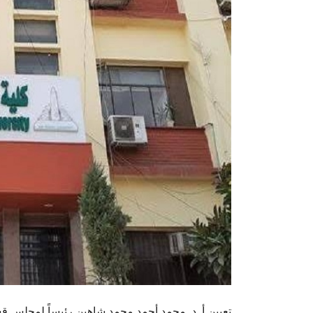
تعيين أ. د. محمد أحمد محمد شاهين رئيساً لمجلس 