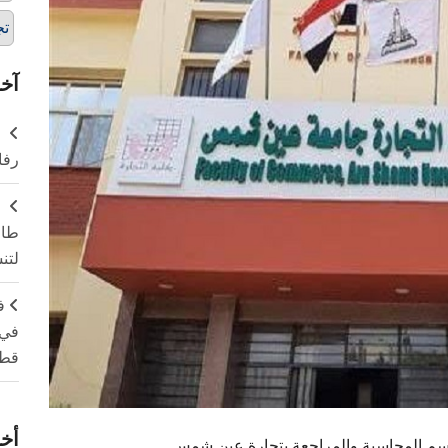
تج
آخر
ر
رفا
طال
لتن
ف
في 
قطا
أخر
قسم المحاسبة والمراجعة بتجارة عين شمس