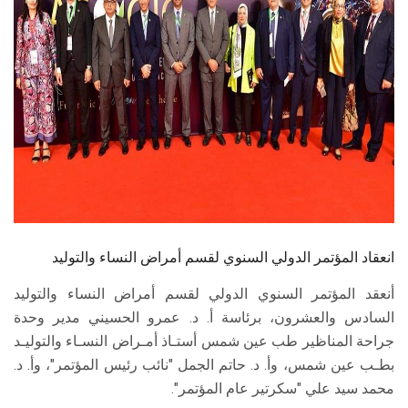
الطلاب
هيئة التدريس
الدراسات العليا
الخريجين
الموظفون
الزائـرون
انعقاد المؤتمر الدولي السنوي لقسم أمراض النساء والتوليد
أنعقد المؤتمر السنوي الدولي لقسم أمراض النساء والتوليد
سجل الان
السادس والعشرون، برئاسة أ. د. عمرو الحسيني مدير وحدة
جراحة المناظير طب عين شمس أستـاذ أمـراض النسـاء والتوليـد
بطـب عين شمس، وأ. د. حاتم الجمل "نائب رئيس المؤتمر"، وأ. د.
محمد سيد علي "سكرتير عام المؤتمر".