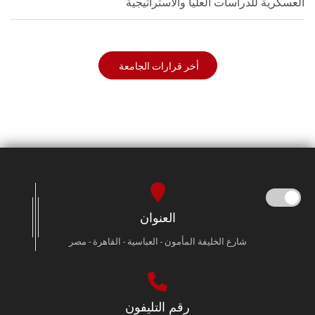
العسكرية للدراسات العليا والاستراتيجية
أخر قرارات الجامعة
العنوان
شارع الخليفة المأمون - العباسية - القاهرة - مصر
رقم التليفون