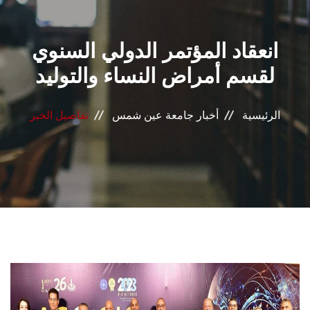
القطاعـات
انعقاد المؤتمر الدولي السنوي
الشئون الأكاديمية
لقسم أمراض النساء والتوليد
البحث العلمي
الرئيسية
أخبار جامعة عين شمس
تفاصيل الخبر
الرعاية الصحية
المراكز والوحدات
الأنظمة الذكية
الإعلام
تواصل معنا